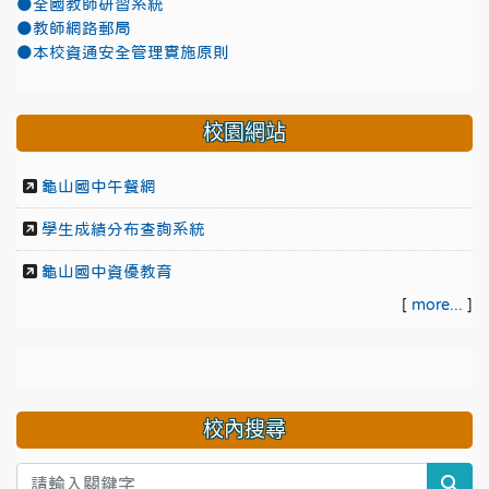
●全國教師研習系統
●教師網路郵局
●本校資通安全管理實施原則
校園網站
龜山國中午餐網
學生成績分布查詢系統
龜山國中資優教育
[
more...
]
校內搜尋
sea