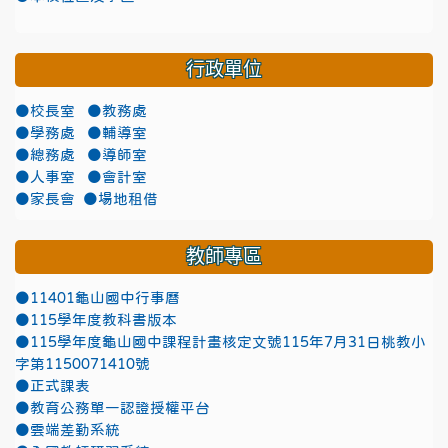
行政單位
●校長室
●教務處
●學務處
●輔導室
●總務處
●導師室
●人事室
●會計室
●家長會
●場地租借
教師專區
●11401龜山國中行事曆
●115學年度教科書版本
●115學年度龜山國中課程計畫核定文號115年7月31日桃教小
字第1150071410號
●正式課表
●教育公務單一認證授權平台
●雲端差勤系統