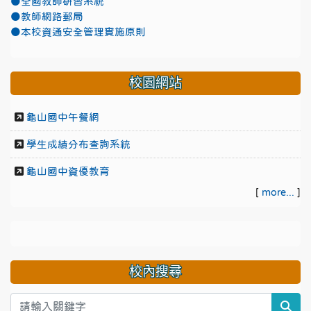
●全國教師研習系統
●教師網路郵局
●本校資通安全管理實施原則
校園網站
龜山國中午餐網
學生成績分布查詢系統
龜山國中資優教育
[
more...
]
校內搜尋
sea