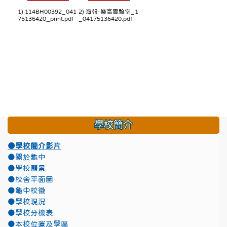
1) 114BH00392_041
2) 海報-樂高實驗室_1
75136420_print.pdf
_04175136420.pdf
學校簡介
●學校簡介影片
●關於龜中
●學校願景
●校舍平面圖
●龜中校徽
●學校現況
●學校分機表
●本校位置及學區