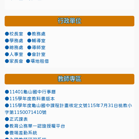
行政單位
●校長室
●教務處
●學務處
●輔導室
●總務處
●導師室
●人事室
●會計室
●家長會
●場地租借
教師專區
●11401龜山國中行事曆
●115學年度教科書版本
●115學年度龜山國中課程計畫核定文號115年7月31日桃教小
字第1150071410號
●正式課表
●教育公務單一認證授權平台
●雲端差勤系統