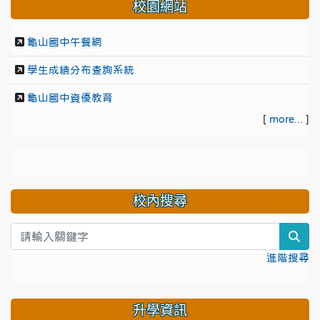
校園網站
龜山國中午餐網
學生成績分布查詢系統
龜山國中資優教育
[
more...
]
校內搜尋
sea
進階搜尋
升學資訊