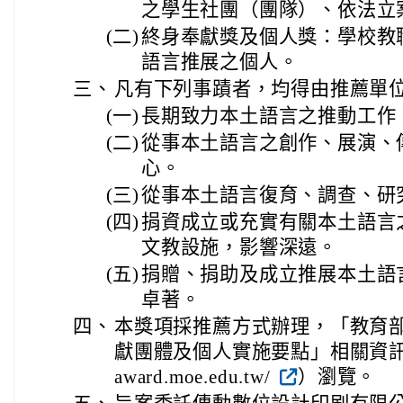
之學生社團（團隊）、依法立
(二)
終身奉獻獎及個人獎：學校教
語言推展之個人。
三、
凡有下列事蹟者，均得由推薦單
(一)
長期致力本土語言之推動工作
(二)
從事本土語言之創作、展演、
心。
(三)
從事本土語言復育、調查、研
(四)
捐資成立或充實有關本土語言
文教設施，影響深遠。
(五)
捐贈、捐助及成立推展本土語
卓著。
四、
本獎項採推薦方式辦理，「教育
獻團體及個人實施要點」相關資訊請至官
award.moe.edu.tw/
）瀏覽。