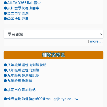
●AILEAD365龜山國中
●康軒雲學校龜山國中
●英文單字普測
●學習扶助評量
[
more...
]
輔導室專區
●八年級職涯性向測驗說明
●八年級職涯性向測驗
●九年級興趣測驗說明
●九年級興趣測驗
●
桃園市心靈加油站
●
輔導室諮詢信箱gs600@mail.gsjh.tyc.edu.tw