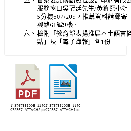
五、
旨案委託傳動數位設計印刷有限
服務窗口吳冠廷先生/黃韡熙小姐，聯
5分機607/209，推薦資料請郵寄
興路61號9樓。
六、
檢附「教育部表揚推展本土語言
點」及「電子海報」各1份
1) 376735100E_1140
2) 376735100E_1140
072357_ATTACH2.pd
072357_ATTACH1.od
f
t