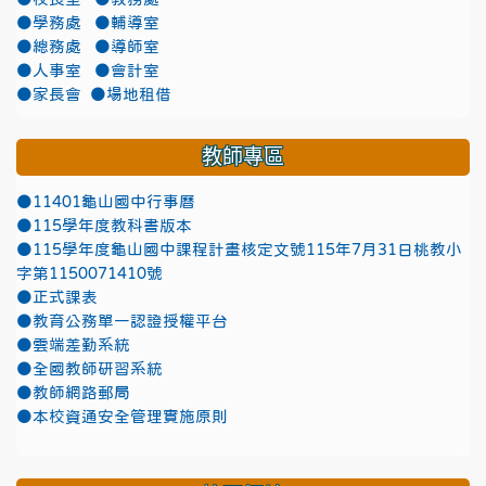
●學務處
●輔導室
●總務處
●導師室
●人事室
●會計室
●家長會
●場地租借
教師專區
●11401龜山國中行事曆
●115學年度教科書版本
●115學年度龜山國中課程計畫核定文號115年7月31日桃教小
字第1150071410號
●正式課表
●教育公務單一認證授權平台
●雲端差勤系統
●全國教師研習系統
●教師網路郵局
●本校資通安全管理實施原則