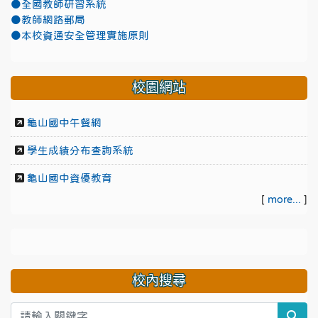
●全國教師研習系統
●教師網路郵局
●本校資通安全管理實施原則
校園網站
龜山國中午餐網
學生成績分布查詢系統
龜山國中資優教育
[
more...
]
校內搜尋
sea