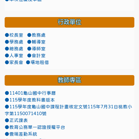
行政單位
●校長室
●教務處
●學務處
●輔導室
●總務處
●導師室
●人事室
●會計室
●家長會
●場地租借
教師專區
●11401龜山國中行事曆
●115學年度教科書版本
●115學年度龜山國中課程計畫核定文號115年7月31日桃教小
字第1150071410號
●正式課表
●教育公務單一認證授權平台
●雲端差勤系統