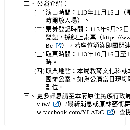
二、
公演介紹：
(一)
演出時間：113年11月16日
時開放入場）。
(二)
票券登記時間：113年9月22
登記，採線上索票（https://www.s
Be
），若座位額滿即關閉
(三)
取票時間：113年10月16日至
時。
(四)
取票地點：本局教育文化科或
團辦公室，如為公演當日現場
劃位。
三、
更多訊息請至本府原住民族行政局官網（htt
v.tw/
）/最新消息或原林藝術舞集粉
w.facebook.com/YLADC
）查