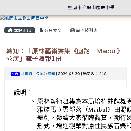
桃園市立龜山國民中學
本站消息
分月文章
電子報列表
轉知：「原林藝術舞集《回路．Maibul》
公演」電子海報1份
訓育組
-
校園公佈欄
| 2024-09-30 | 點閱數： 210
公告
說明：
一、
原林藝術舞集為本局培植駐館舞團
雅族馬立雲部落（Maibul）田
舞劇，邀請大家蒞臨觀賞，期待
形式，增進觀眾對原住民族音樂