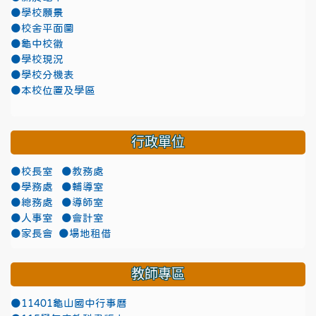
●學校願景
●校舍平面圖
●龜中校徽
●學校現況
●學校分機表
●本校位置及學區
行政單位
●校長室
●教務處
●學務處
●輔導室
●總務處
●導師室
●人事室
●會計室
●家長會
●場地租借
教師專區
●11401龜山國中行事曆