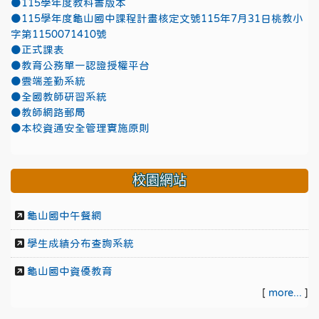
●115學年度教科書版本
●115學年度龜山國中課程計畫核定文號115年7月31日桃教小
字第1150071410號
●正式課表
●教育公務單一認證授權平台
●雲端差勤系統
●全國教師研習系統
●教師網路郵局
●本校資通安全管理實施原則
校園網站
龜山國中午餐網
學生成績分布查詢系統
龜山國中資優教育
[
more...
]