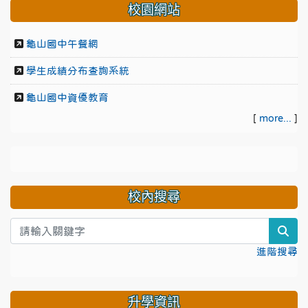
校園網站
龜山國中午餐網
學生成績分布查詢系統
龜山國中資優教育
[
more...
]
校內搜尋
sea
進階搜尋
升學資訊