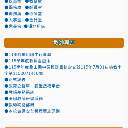
●校長室
●教務處
●學務處
●輔導室
●總務處
●導師室
●人事室
●會計室
●家長會
●場地租借
教師專區
●11401龜山國中行事曆
●115學年度教科書版本
●115學年度龜山國中課程計畫核定文號115年7月31日桃教小
字第1150071410號
●正式課表
●教育公務單一認證授權平台
●雲端差勤系統
●全國教師研習系統
●教師網路郵局
●本校資通安全管理實施原則