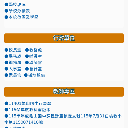
●學校現況
●學校分機表
●本校位置及學區
行政單位
●校長室
●教務處
●學務處
●輔導室
●總務處
●導師室
●人事室
●會計室
●家長會
●場地租借
教師專區
●11401龜山國中行事曆
●115學年度教科書版本
●115學年度龜山國中課程計畫核定文號115年7月31日桃教小
字第1150071410號