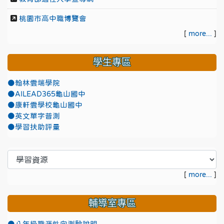
桃園市高中職博覽會
[
more...
]
學生專區
●翰林雲端學院
●AILEAD365龜山國中
●康軒雲學校龜山國中
●英文單字普測
●學習扶助評量
[
more...
]
輔導室專區