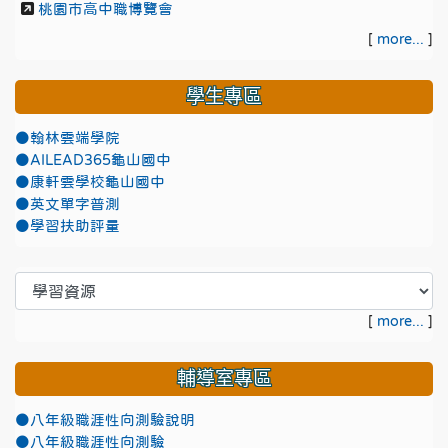
桃園市高中職博覽會
[
more...
]
學生專區
●翰林雲端學院
●AILEAD365龜山國中
●康軒雲學校龜山國中
●英文單字普測
●學習扶助評量
[
more...
]
輔導室專區
●八年級職涯性向測驗說明
●八年級職涯性向測驗