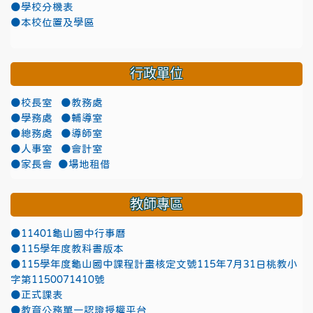
●學校分機表
●本校位置及學區
行政單位
●校長室
●教務處
●學務處
●輔導室
●總務處
●導師室
●人事室
●會計室
●家長會
●場地租借
教師專區
●11401龜山國中行事曆
●115學年度教科書版本
●115學年度龜山國中課程計畫核定文號115年7月31日桃教小
字第1150071410號
●正式課表
●教育公務單一認證授權平台