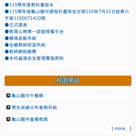
●115學年度教科書版本
●115學年度龜山國中課程計畫核定文號115年7月31日桃教小
字第1150071410號
●正式課表
●教育公務單一認證授權平台
●雲端差勤系統
●全國教師研習系統
●教師網路郵局
●本校資通安全管理實施原則
校園網站
龜山國中午餐網
學生成績分布查詢系統
龜山國中資優教育
[
more...
]