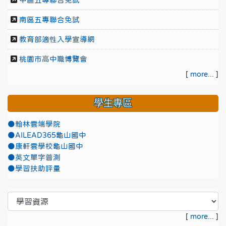
中區五專聯合免試
南區五專聯合免試
教育部適性入學宣導網
桃園市高中職博覽會
[
more...
]
學生專區
●翰林雲端學院
●AILEAD365龜山國中
●康軒雲學校龜山國中
●英文單字普測
●學習扶助評量
[
more...
]