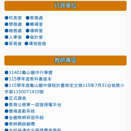
行政單位
●校長室
●教務處
●學務處
●輔導室
●總務處
●導師室
●人事室
●會計室
●家長會
●場地租借
教師專區
●11401龜山國中行事曆
●115學年度教科書版本
●115學年度龜山國中課程計畫核定文號115年7月31日桃教小
字第1150071410號
●正式課表
●教育公務單一認證授權平台
●雲端差勤系統
●全國教師研習系統
●教師網路郵局
●本校資通安全管理實施原則