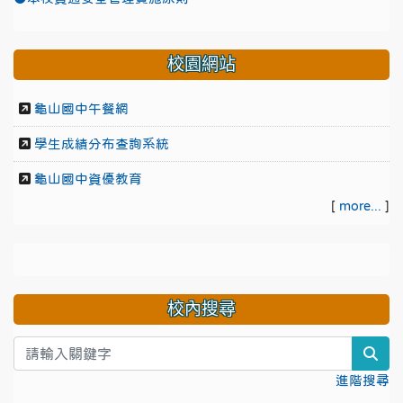
校園網站
龜山國中午餐網
學生成績分布查詢系統
龜山國中資優教育
[
more...
]
校內搜尋
sea
進階搜尋