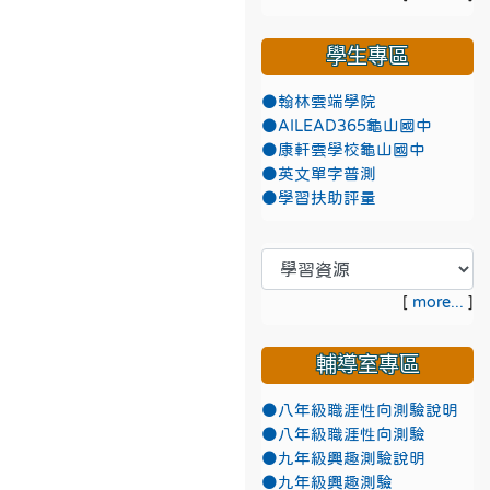
學生專區
●翰林雲端學院
●AILEAD365龜山國中
●康軒雲學校龜山國中
●英文單字普測
●學習扶助評量
[
more...
]
輔導室專區
●八年級職涯性向測驗說明
●八年級職涯性向測驗
●九年級興趣測驗說明
●九年級興趣測驗