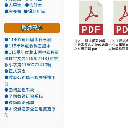
●人事室
●會計室
●家長會
●場地租借
教師專區
●11401龜山國中行事曆
1) 2-主題式個案輔導
2) 3-主題
─芳香療法於特教輔導
─心智障礙
●115學年度教科書版本
之應用研習.pdf
支持服務研習.
●115學年度龜山國中課程計
畫核定文號115年7月31日桃
教小字第1150071410號
●正式課表
●教育公務單一認證授權平
台
●雲端差勤系統
●全國教師研習系統
●教師網路郵局
●本校資通安全管理實施原
則