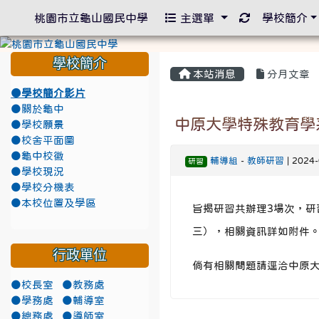
重新取得佈景
桃園市立龜山國民中學
主選單
學校簡介
學校簡介
本站消息
分月文章
●學校簡介影片
●關於龜中
中原大學特殊教育學
●學校願景
●校舍平面圖
●龜中校徽
輔導組
-
教師研習
| 2024
研習
●學校現況
●學校分機表
●本校位置及學區
旨揭研習共辦理3場次，研習
三），相關資訊詳如附件
行政單位
倘有相關問題請逕洽中原大學
●校長室
●教務處
●學務處
●輔導室
●總務處
●導師室