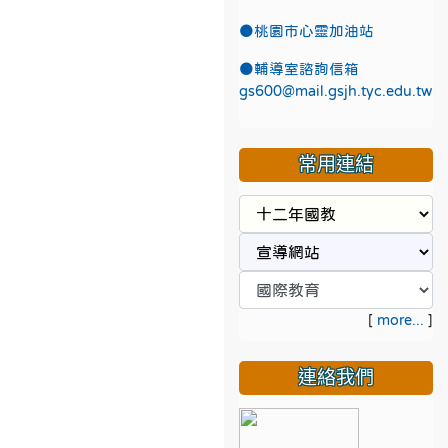
●
桃園市心靈加油站
●
輔導室諮詢信箱
gs600@mail.gsjh.tyc.edu.tw
常用連結
[
more...
]
連絡我們