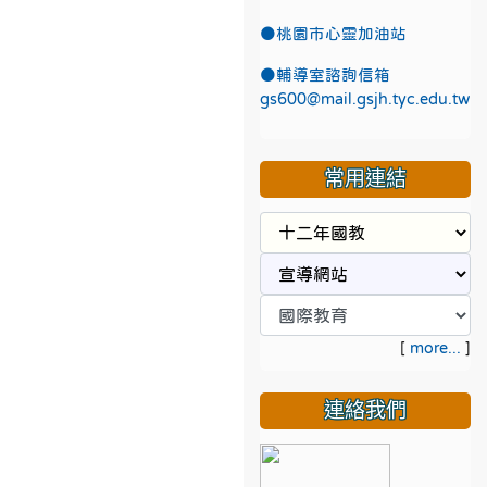
●
桃園市心靈加油站
●
輔導室諮詢信箱
gs600@mail.gsjh.tyc.edu.tw
常用連結
[
more...
]
連絡我們