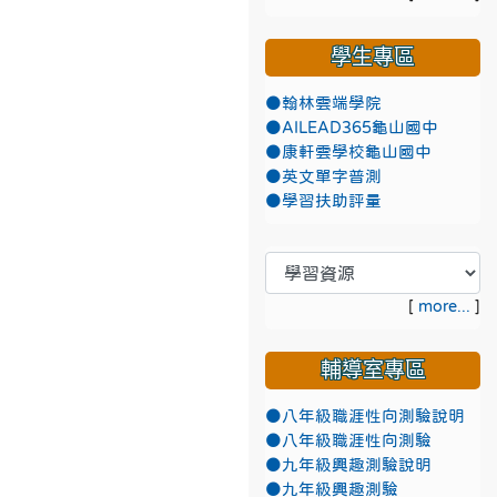
學生專區
●翰林雲端學院
●AILEAD365龜山國中
●康軒雲學校龜山國中
●英文單字普測
●學習扶助評量
[
more...
]
輔導室專區
●八年級職涯性向測驗說明
●八年級職涯性向測驗
●九年級興趣測驗說明
●九年級興趣測驗