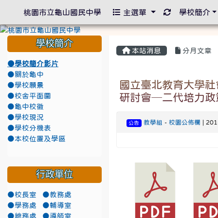
重新取得佈景
桃園市立龜山國民中學
主選單
學校簡介
學校簡介
本站消息
分月文章
●學校簡介影片
●關於龜中
國立臺北教育大學社
●學校願景
研討會─二代培力政
●校舍平面圖
●龜中校徽
●學校現況
教學組
-
校園公佈欄
| 20
公告
●學校分機表
●本校位置及學區
行政單位
●校長室
●教務處
●學務處
●輔導室
●總務處
●導師室