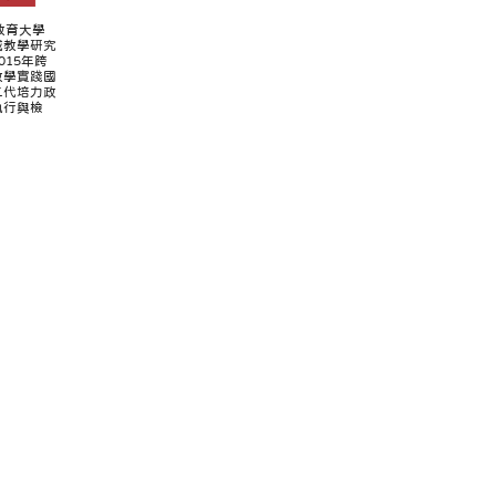
北教育大學
域教學研究
015年跨
教學實踐國
二代培力政
執行與檢