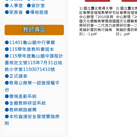
●人事室
●會計室
1) 國立臺北教育大學
2) 國立臺
●家長會
●場地租借
社會學習領域教學研究
社會學習領
中心辦理「2015年跨
中心辦理「2
國文化體驗教學實踐國
國文化體驗
際研討會─二代培力政
際研討會─
教師專區
策與計畫的執行與檢
策與計畫的
討」-1.pdf
討」.pdf
●11401龜山國中行事曆
●115學年度教科書版本
●115學年度龜山國中課程計
畫核定文號115年7月31日桃
教小字第1150071410號
●正式課表
●教育公務單一認證授權平
台
●雲端差勤系統
●全國教師研習系統
●教師網路郵局
●本校資通安全管理實施原
則