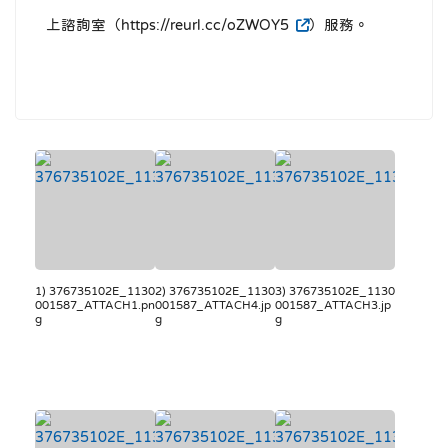
上諮詢室（https://reurl.cc/oZWOY5
）服務。
1) 376735102E_1130
2) 376735102E_1130
3) 376735102E_1130
001587_ATTACH1.pn
001587_ATTACH4.jp
001587_ATTACH3.jp
g
g
g