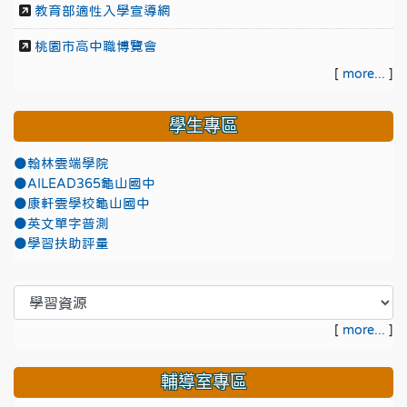
教育部適性入學宣導網
桃園市高中職博覽會
[
more...
]
學生專區
●翰林雲端學院
●AILEAD365龜山國中
●康軒雲學校龜山國中
●英文單字普測
●學習扶助評量
[
more...
]
輔導室專區