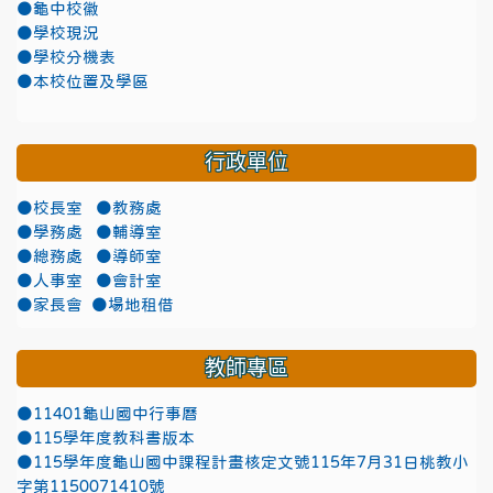
●龜中校徽
●學校現況
●學校分機表
●本校位置及學區
行政單位
●校長室
●教務處
●學務處
●輔導室
●總務處
●導師室
●人事室
●會計室
●家長會
●場地租借
教師專區
●11401龜山國中行事曆
●115學年度教科書版本
●115學年度龜山國中課程計畫核定文號115年7月31日桃教小
字第1150071410號