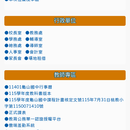
行政單位
●校長室
●教務處
●學務處
●輔導室
●總務處
●導師室
●人事室
●會計室
●家長會
●場地租借
教師專區
●11401龜山國中行事曆
●115學年度教科書版本
●115學年度龜山國中課程計畫核定文號115年7月31日桃教小
字第1150071410號
●正式課表
●教育公務單一認證授權平台
●雲端差勤系統