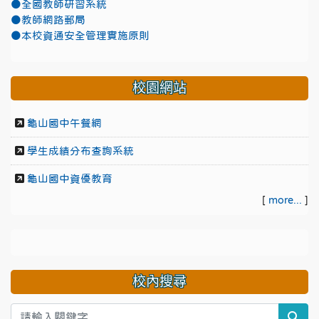
●全國教師研習系統
●教師網路郵局
●本校資通安全管理實施原則
校園網站
龜山國中午餐網
學生成績分布查詢系統
龜山國中資優教育
[
more...
]
校內搜尋
sea