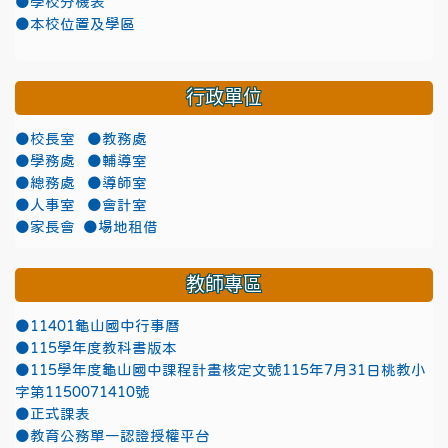
●學校分機表
●本校位置及學區
行政單位
●校長室
●教務處
●學務處
●輔導室
●總務處
●導師室
●人事室
●會計室
●家長會
●場地租借
教師專區
●11401龜山國中行事曆
●115學年度教科書版本
●115學年度龜山國中課程計畫核定文號115年7月31日桃教小
字第1150071410號
●正式課表
●教育公務單一認證授權平台