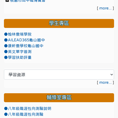
桃園市高中職博覽會
[
more...
]
學生專區
●翰林雲端學院
●AILEAD365龜山國中
●康軒雲學校龜山國中
●英文單字普測
●學習扶助評量
[
more...
]
輔導室專區
●八年級職涯性向測驗說明
●八年級職涯性向測驗