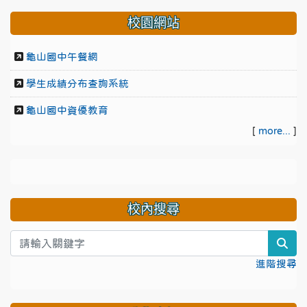
校園網站
龜山國中午餐網
學生成績分布查詢系統
龜山國中資優教育
[
more...
]
校內搜尋
sea
進階搜尋