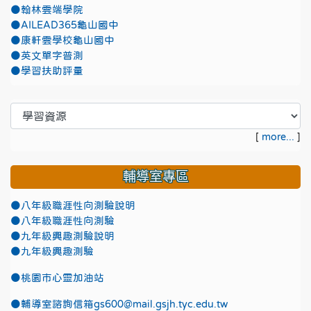
●翰林雲端學院
●AILEAD365龜山國中
●康軒雲學校龜山國中
●英文單字普測
●學習扶助評量
[
more...
]
輔導室專區
●八年級職涯性向測驗說明
●八年級職涯性向測驗
●九年級興趣測驗說明
●九年級興趣測驗
●
桃園市心靈加油站
●
輔導室諮詢信箱gs600@mail.gsjh.tyc.edu.tw