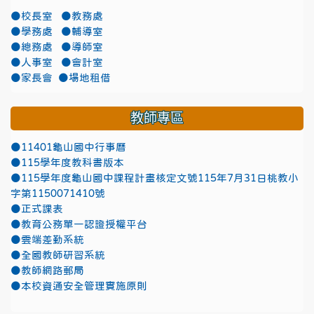
●校長室
●教務處
●學務處
●輔導室
●總務處
●導師室
●人事室
●會計室
●家長會
●場地租借
教師專區
●11401龜山國中行事曆
●115學年度教科書版本
●115學年度龜山國中課程計畫核定文號115年7月31日桃教小
字第1150071410號
●正式課表
●教育公務單一認證授權平台
●雲端差勤系統
●全國教師研習系統
●教師網路郵局
●本校資通安全管理實施原則