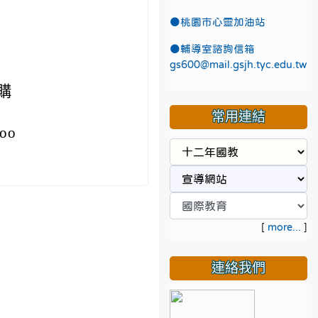
●
桃園市心靈加油站
p
●
輔導室諮詢信箱
gs600@mail.gsjh.tyc.edu.tw
購
常用連結
oo
[
more...
]
連絡我們