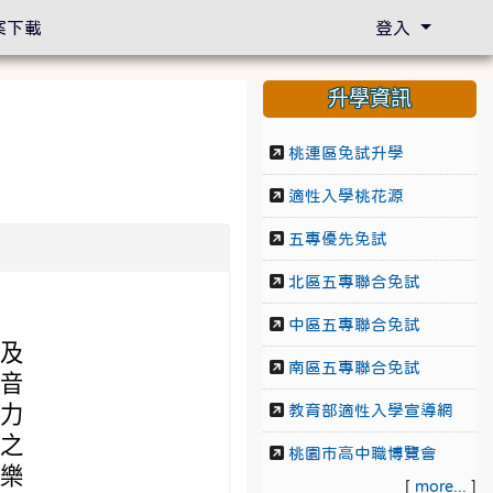
案下載
登入
升學資訊
桃連區免試升學
適性入學桃花源
五專優先免試
北區五專聯合免試
中區五專聯合免試
，及
南區五專聯合免試
的音
張力
教育部適性入學宣導網
作之
桃園市高中職博覽會
音樂
[
more...
]