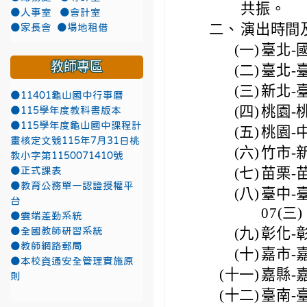
共振。
●人事室
●會計室
二、
演出時間
●家長會
●場地租借
(一)
臺北-國
教師專區
(二)
臺北-臺
(三)
新北-臺
●11401龜山國中行事曆
(四)
桃園-桃
●115學年度教科書版本
●115學年度龜山國中課程計
(五)
桃園-中
畫核定文號115年7月31日桃
(六)
竹市-新
教小字第1150071410號
(七)
苗栗-苗
●正式課表
●教育公務單一認證授權平
(八)
臺中-臺
台
07(三)
●雲端差勤系統
(九)
彰化-彰
●全國教師研習系統
●教師網路郵局
(十)
嘉市-
●本校資通安全管理實施原
(十一)
嘉縣-
則
(十二)
臺南-臺