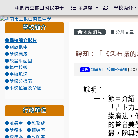
重新取得佈景
桃園市立龜山國民中學
主選單
學校簡介
學校簡介
本站消息
分月文章
●學校簡介影片
●關於龜中
轉知：「《久石讓的
●學校願景
●校舍平面圖
●龜中校徽
訓育組
-
校園公佈欄
| 20
公告
●學校現況
●學校分機表
●本校位置及學區
說明：
一、
節目介紹
「吉卜力
行政單位
樂魔法，
●校長室
●教務處
的聲音美
●學務處
●輔導室
最，盼與
●總務處
●導師室