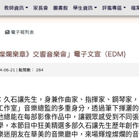
設定
教師資訊
家長會
圖書館
學生資訊
評鑑專區
檔
電子報列表
燦爛樂章》交響音樂會」電子文宣（EDM)
24-06-21 | 點閱數： 264
：久石讓先生，身兼作曲家、指揮家、鋼琴家
工作室」音樂總監的多重身分，透過筆下揮灑
他總能在每部影像作品中，讓觀眾感受到不同
學，本節目中狂美精選多部久石讓先生歷年創
樂迷朋友在華美的音樂廳中，來場輝煌燦爛的