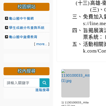
(十三)
高雄-衛
校園網站
(三)、0
三、
免費加入愛
龜山國中午餐網
s://line.
學生成績分布查詢系統
四、
旨揭展演活
票系統： http
龜山國中資優教育
五、
活動相關資訊
[
more...
]
k.com/Co
校內搜尋
search
進階搜尋
1) 1130100033_Atta
ch1 (1).jpg