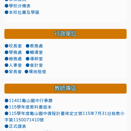
●學校分機表
●本校位置及學區
行政單位
●校長室
●教務處
●學務處
●輔導室
●總務處
●導師室
●人事室
●會計室
●家長會
●場地租借
教師專區
●11401龜山國中行事曆
●115學年度教科書版本
●115學年度龜山國中課程計畫核定文號115年7月31日桃教小
字第1150071410號
●正式課表