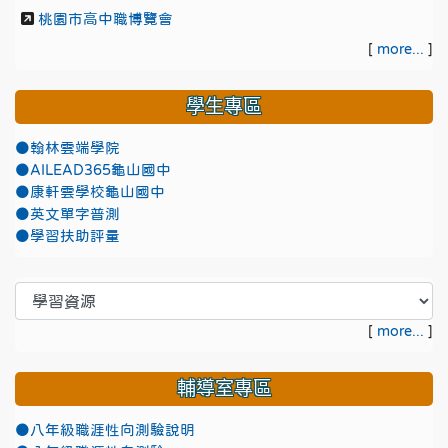
桃園市高中職博覽會
[
more...
]
學生專區
●翰林雲端學院
●AILEAD365龜山國中
●康軒雲學校龜山國中
●英文單字普測
●學習扶助評量
[
more...
]
輔導室專區
●八年級職涯性向測驗說明