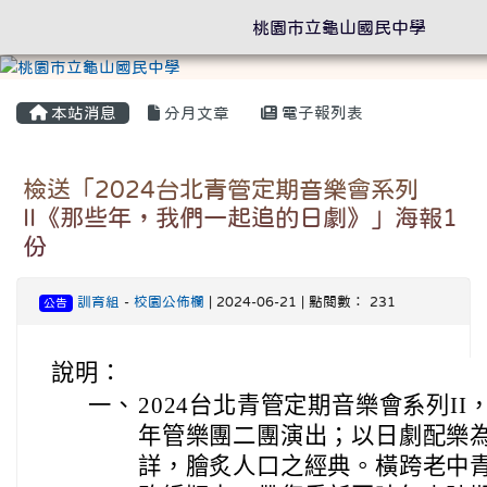
桃園市立龜山國民中學
本站消息
分月文章
電子報列表
檢送「2024台北青管定期音樂會系列
II《那些年，我們一起追的日劇》」海報1
份
訓育組
-
校園公佈欄
| 2024-06-21 | 點閱數： 231
公告
說明：
一、
2024台北青管定期音樂會系列I
年管樂團二團演出；以日劇配樂
詳，膾炙人口之經典。橫跨老中