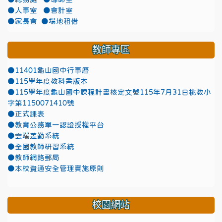
●人事室
●會計室
●家長會
●場地租借
教師專區
●11401龜山國中行事曆
●115學年度教科書版本
●115學年度龜山國中課程計畫核定文號115年7月31日桃教小
字第1150071410號
●正式課表
●教育公務單一認證授權平台
●雲端差勤系統
●全國教師研習系統
●教師網路郵局
●本校資通安全管理實施原則
校園網站