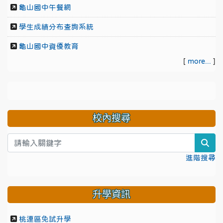
龜山國中午餐網
學生成績分布查詢系統
龜山國中資優教育
[
more...
]
校內搜尋
sea
進階搜尋
升學資訊
桃連區免試升學