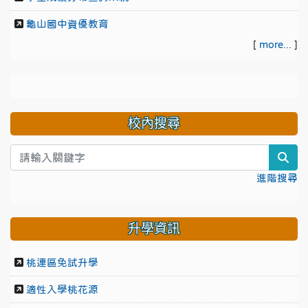
龜山國中資優教育
[
more...
]
校內搜尋
sea
進階搜尋
升學資訊
桃連區免試升學
適性入學桃花源