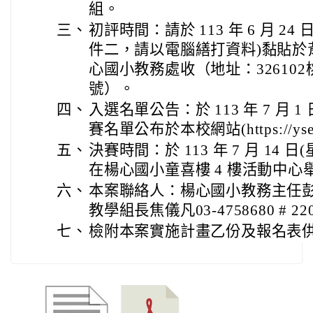
組。
三、
初評時間：請於 113 年 6 月 2
件二，請以電腦繕打資料)黏貼於
心國小教務處收（地址：326102
號）。
四、
入選名單公告：於 113 年 7 月 1 
賽名單公布於本校網站(https://yses.t
五、
決賽時間：於 113 年 7 月 14 
在楊心國小童喜樓 4 樓活動中心
六、
本案聯絡人：楊心國小教務主任彭勝棫03
教學組長焦儀凡03-4758680 # 22
七、
檢附本案實施計畫乙份及報名表