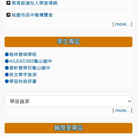
教育部適性入學宣導網
桃園市高中職博覽會
[
more...
]
學生專區
●翰林雲端學院
●AILEAD365龜山國中
●康軒雲學校龜山國中
●英文單字普測
●學習扶助評量
[
more...
]
輔導室專區