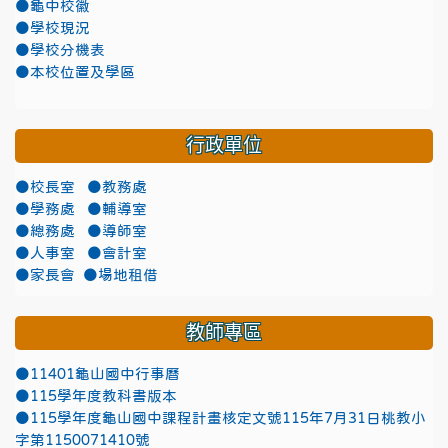
●龜中校徽
●學校現況
●學校分機表
●本校位置及學區
行政單位
●校長室
●教務處
●學務處
●輔導室
●總務處
●導師室
●人事室
●會計室
●家長會
●場地租借
教師專區
●11401龜山國中行事曆
●115學年度教科書版本
●115學年度龜山國中課程計畫核定文號115年7月31日桃教小
字第1150071410號