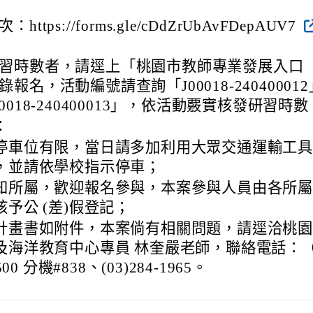
https://forms.gle/cDdZrUbAvFDepAUV7
習時數者，請逕上「桃園市教師專業發展入口
報名，活動編號請查詢「J00018-240400012
0018-240400013」，依活動覈實核發研習時數
：
停車位有限，當日請多加利用大眾交通運輸工
，並請依學校指示停車；
知所屬，歡迎報名參與，本案參與人員由各所
予公 (差)假登記；
計畫書如附件，本案倘有相關問題，請逕洽桃
及海洋教育中心專員 林奎嚴老師，聯絡電話：（
500 分機#838、(03)284-1965。