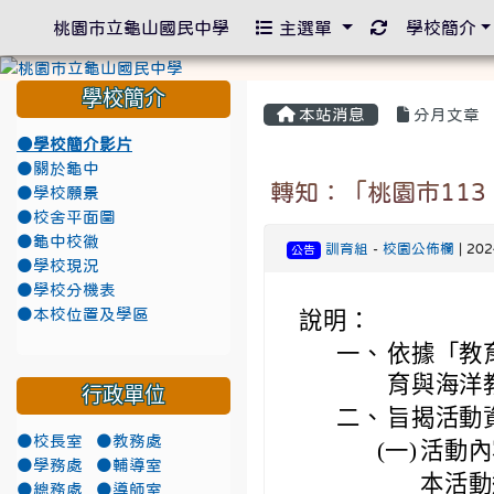
重新取得佈景
桃園市立龜山國民中學
主選單
學校簡介
學校簡介
本站消息
分月文章
●學校簡介影片
●關於龜中
轉知：「桃園市11
●學校願景
●校舍平面圖
●龜中校徽
訓育組
-
校園公佈欄
| 20
公告
●學校現況
●學校分機表
●本校位置及學區
說明：
一、
依據「教
育與海洋
行政單位
二、
旨揭活動
●校長室
●教務處
(一)
活動內
●學務處
●輔導室
本活動
●總務處
●導師室