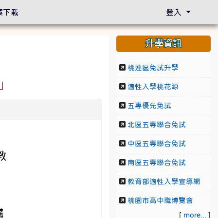
案下載
登入
升學資訊
桃連區免試升學
」
適性入學桃花源
五專優先免試
北區五專聯合免試
中區五專聯合免試
教
南區五專聯合免試
教育部適性入學宣導網
桃園市高中職博覽會
講
[
more...
]