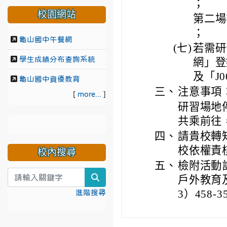
；
校園網站
第二場次：
；
龜山國中午餐網
(七)
若需研
學生成績分布查詢系統
網」登錄
及「J0
龜山國中資優教育
三、
注意事項
[
more...
]
研習場地
共乘前往
四、
請貴校轉
校依權責核
校內搜尋
五、
檢附活動
search
戶外教育
3）458-3
進階搜尋