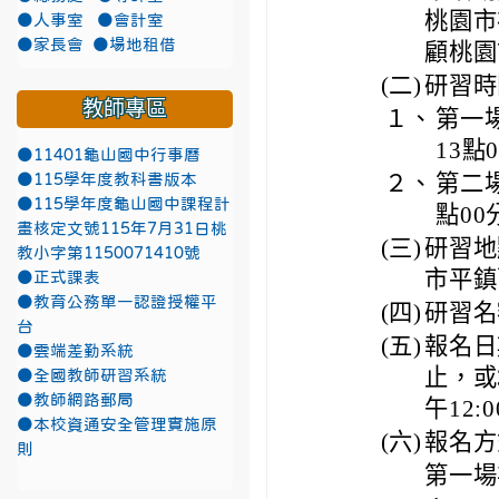
桃園市
●人事室
●會計室
●家長會
●場地租借
顧桃園
(二)
研習時
教師專區
１、
第一場
13點
●11401龜山國中行事曆
２、
第二場
●115學年度教科書版本
●115學年度龜山國中課程計
點00
畫核定文號115年7月31日桃
(三)
研習地
教小字第1150071410號
市平鎮
●正式課表
●教育公務單一認證授權平
(四)
研習名
台
(五)
報名日
●雲端差勤系統
止，或
●全國教師研習系統
●教師網路郵局
午12
●本校資通安全管理實施原
(六)
報名方
則
第一場次：