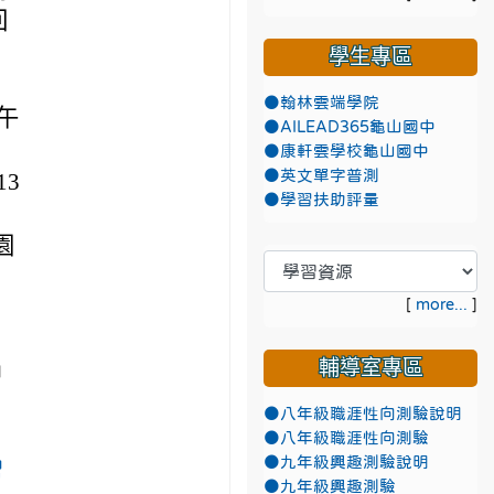
回
學生專區
●翰林雲端學院
午
●AILEAD365龜山國中
●康軒雲學校龜山國中
●英文單字普測
13
●學習扶助評量
園
[
more...
]
輔導室專區
中
●八年級職涯性向測驗說明
●八年級職涯性向測驗
●九年級興趣測驗說明
●九年級興趣測驗