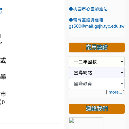
●
桃園市心靈加油站
●
輔導室諮詢信箱
gs600@mail.gsjh.tyc.edu.tw
」
。
常用連結
具或
屬學
[
more...
]
園市
0
連絡我們