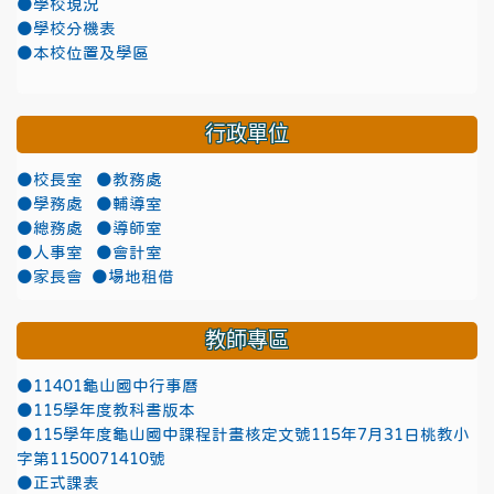
●學校現況
●學校分機表
●本校位置及學區
行政單位
●校長室
●教務處
●學務處
●輔導室
●總務處
●導師室
●人事室
●會計室
●家長會
●場地租借
教師專區
●11401龜山國中行事曆
●115學年度教科書版本
●115學年度龜山國中課程計畫核定文號115年7月31日桃教小
字第1150071410號
●正式課表