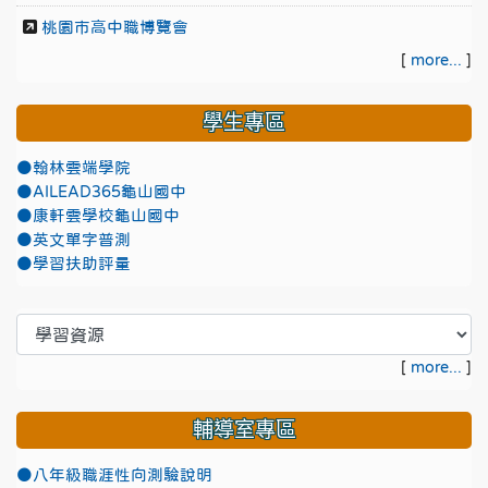
桃園市高中職博覽會
[
more...
]
學生專區
●翰林雲端學院
●AILEAD365龜山國中
●康軒雲學校龜山國中
●英文單字普測
●學習扶助評量
[
more...
]
輔導室專區
●八年級職涯性向測驗說明