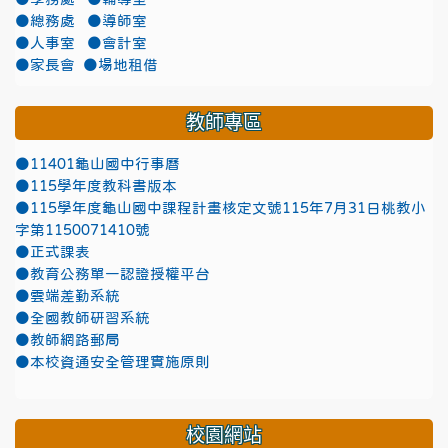
●總務處
●導師室
●人事室
●會計室
●家長會
●場地租借
教師專區
●11401龜山國中行事曆
●115學年度教科書版本
●115學年度龜山國中課程計畫核定文號115年7月31日桃教小
字第1150071410號
●正式課表
●教育公務單一認證授權平台
●雲端差勤系統
●全國教師研習系統
●教師網路郵局
●本校資通安全管理實施原則
校園網站