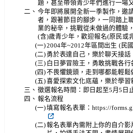
題，甚至帶領青少年們進行一場
二、
今年即將展開全新一季製作，邀
者，跟著節目的腳步，一同踏上
業的秘辛，挑戰從未做過的體驗，符
(含)歲青少年，歡迎報名(原民或
(一)
2004年~2012年區間出生 (民國
(二)
勇於表達自己，樂於聊天接話
(三)
白日夢冒險王，勇敢挑戰各行
(四)
不畏懼鏡頭，走到哪都能輕鬆
(五)
喜愛探索文化底蘊，樂於學習
三、
徵選報名時間：即日起至5月5日
四、
報名流程
(一)
填寫報名表單：https://forms.gl
(二)
報名表單內需附上你的自介影片