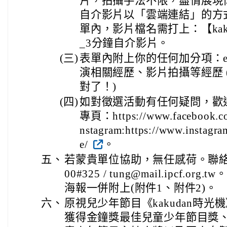
片，拍攝手法不限，盡情展現
自介影片以「雲端連結」的方
單內，影片檔名需打上：【kak
_3分鐘自介影片。
(三)
表單內附上你的任何加分項：e
演相關經歷、影片拍攝等經歷 
對了！)
(四)
如對徵選活動有任何疑問，歡迎私
專頁：https://www.facebook.c
nstagram:https://www.instagr
e/
。
五、
若蒙貴單位協助，無任感荷。聯絡方式:
00#325 / tung@mail.ipcf.
海報一併附上(附件1、附件2)。
六、
原視兒少年節目《kakudan時光
獲得金鐘獎最佳兒童少年節目獎