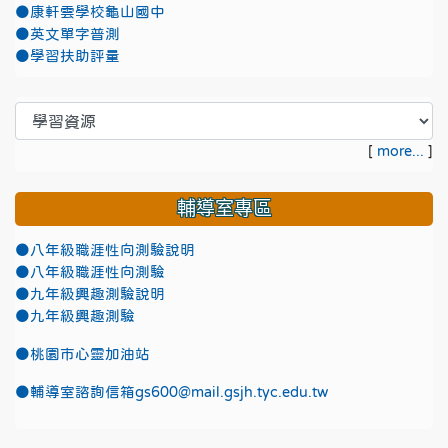
●康軒雲學校龜山國中
●英文單字普測
●學習扶助評量
[
more...
]
輔導室專區
●八年級職涯性向測驗說明
●八年級職涯性向測驗
●九年級興趣測驗說明
●九年級興趣測驗
●
桃園市心靈加油站
●
輔導室諮詢信箱gs600@mail.gsjh.tyc.edu.tw