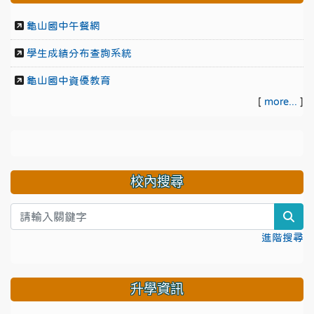
龜山國中午餐網
學生成績分布查詢系統
龜山國中資優教育
[
more...
]
校內搜尋
sea
進階搜尋
升學資訊