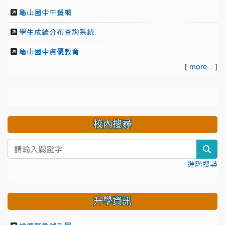
龜山國中午餐網
學生成績分布查詢系統
龜山國中資優教育
[
more...
]
校內搜尋
sea
進階搜尋
升學資訊