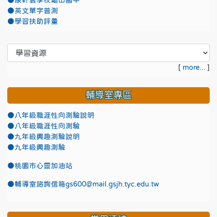
●康軒雲學校龜山國中
●英文單字普測
●學習扶助評量
[
more...
]
輔導室專區
●八年級職涯性向測驗說明
●八年級職涯性向測驗
●九年級興趣測驗說明
●九年級興趣測驗
●
桃園市心靈加油站
●
輔導室諮詢信箱gs600@mail.gsjh.tyc.edu.tw