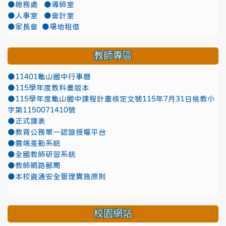
●總務處
●導師室
●人事室
●會計室
●家長會
●場地租借
教師專區
●11401龜山國中行事曆
●115學年度教科書版本
●115學年度龜山國中課程計畫核定文號115年7月31日桃教小
字第1150071410號
●正式課表
●教育公務單一認證授權平台
●雲端差勤系統
●全國教師研習系統
●教師網路郵局
●本校資通安全管理實施原則
校園網站