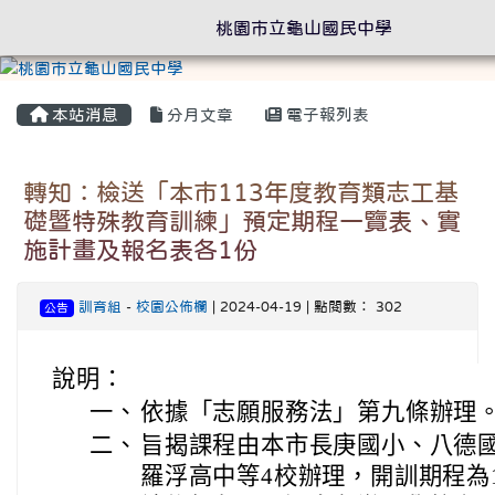
桃園市立龜山國民中學
本站消息
分月文章
電子報列表
轉知：檢送「本市113年度教育類志工基
礎暨特殊教育訓練」預定期程一覽表、實
施計畫及報名表各1份
訓育組
-
校園公佈欄
| 2024-04-19 | 點閱數： 302
公告
說明：
一、
依據「志願服務法」第九條辦理
二、
旨揭課程由本市長庚國小、八德
羅浮高中等4校辦理，開訓期程為1