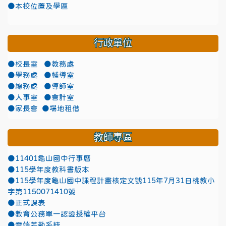
●本校位置及學區
行政單位
●校長室
●教務處
●學務處
●輔導室
●總務處
●導師室
●人事室
●會計室
●家長會
●場地租借
教師專區
●11401龜山國中行事曆
●115學年度教科書版本
●115學年度龜山國中課程計畫核定文號115年7月31日桃教小
字第1150071410號
●正式課表
●教育公務單一認證授權平台
●雲端差勤系統