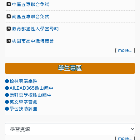
中區五專聯合免試
南區五專聯合免試
教育部適性入學宣導網
桃園市高中職博覽會
[
more...
]
學生專區
●翰林雲端學院
●AILEAD365龜山國中
●康軒雲學校龜山國中
●英文單字普測
●學習扶助評量
[
more...
]