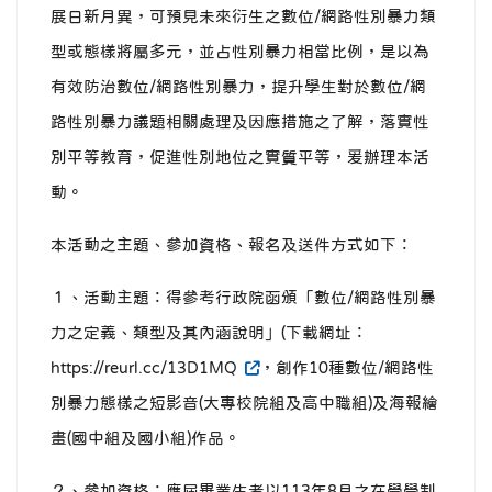
展日新月異，可預見未來衍生之數位/網路性別暴力類
型或態樣將屬多元，並占性別暴力相當比例，是以為
有效防治數位/網路性別暴力，提升學生對於數位/網
路性別暴力議題相關處理及因應措施之了解，落實性
別平等教育，促進性別地位之實質平等，爰辦理本活
動。
本活動之主題、參加資格、報名及送件方式如下：
１、活動主題：得參考行政院函頒「數位/網路性別暴
力之定義、類型及其內涵說明」(下載網址：
https://reurl.cc/13D1MQ
，創作10種數位/網路性
別暴力態樣之短影音(大專校院組及高中職組)及海報繪
畫(國中組及國小組)作品。
２、參加資格：應屆畢業生者以113年8月之在學學制