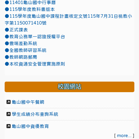
●11401龜山國中行事曆
●115學年度教科書版本
●115學年度龜山國中課程計畫核定文號115年7月31日桃教小
字第1150071410號
●正式課表
●教育公務單一認證授權平台
●雲端差勤系統
●全國教師研習系統
●教師網路郵局
●本校資通安全管理實施原則
校園網站
龜山國中午餐網
學生成績分布查詢系統
龜山國中資優教育
[
more...
]