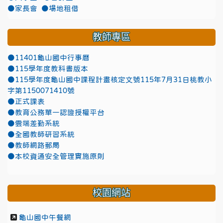
●家長會
●場地租借
教師專區
●11401龜山國中行事曆
●115學年度教科書版本
●115學年度龜山國中課程計畫核定文號115年7月31日桃教小
字第1150071410號
●正式課表
●教育公務單一認證授權平台
●雲端差勤系統
●全國教師研習系統
●教師網路郵局
●本校資通安全管理實施原則
校園網站
龜山國中午餐網