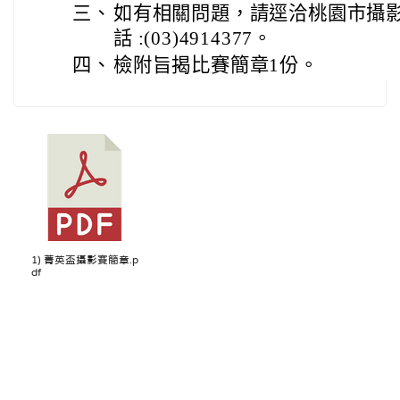
三、
如有相關問題，請逕洽桃園市攝
話 :(03)4914377。
四、
檢附旨揭比賽簡章1份。
1) 菁英盃攝影賽簡章.p
df