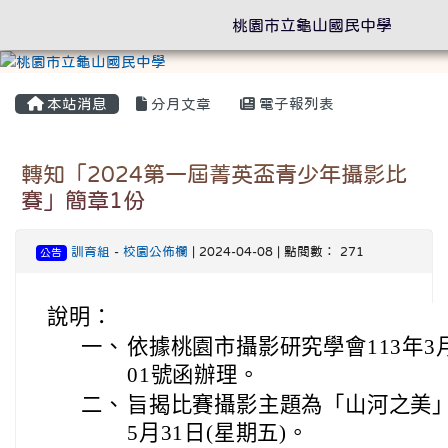
桃園市立龜山國民中學
本站消息
分月文章
電子報列表
轉知「2024第一屆菁英盃青少年攝影比
賽」簡章1份
訓育組
-
校園公佈欄
| 2024-04-08 | 點閱數： 271
公告
說明：
一、
依據桃園市攝影研究學會113年3月2
01號函辦理。
二、
旨揭比賽攝影主題為「山河之美」
5月31日(星期五)。