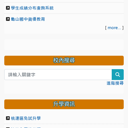
學生成績分布查詢系統
龜山國中資優教育
[
more...
]
校內搜尋
sea
進階搜尋
升學資訊
桃連區免試升學