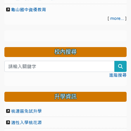
龜山國中資優教育
[
more...
]
校內搜尋
sea
進階搜尋
升學資訊
桃連區免試升學
適性入學桃花源