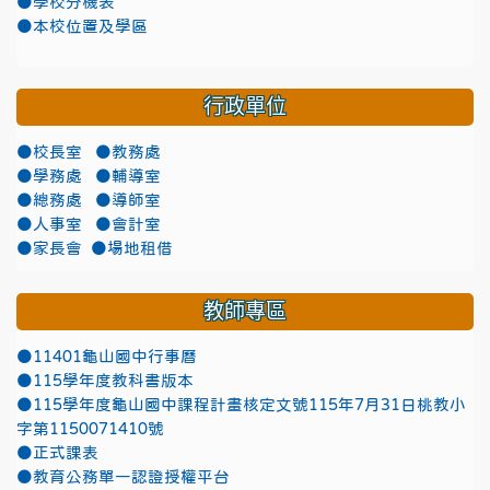
●學校分機表
●本校位置及學區
行政單位
●校長室
●教務處
●學務處
●輔導室
●總務處
●導師室
●人事室
●會計室
●家長會
●場地租借
教師專區
●11401龜山國中行事曆
●115學年度教科書版本
●115學年度龜山國中課程計畫核定文號115年7月31日桃教小
字第1150071410號
●正式課表
●教育公務單一認證授權平台