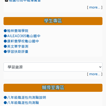
桃園市高中職博覽會
[
more...
]
學生專區
●翰林雲端學院
●AILEAD365龜山國中
●康軒雲學校龜山國中
●英文單字普測
●學習扶助評量
[
more...
]
輔導室專區
●八年級職涯性向測驗說明
●八年級職涯性向測驗