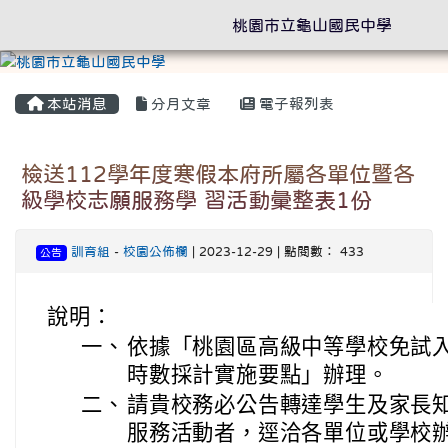
桃園市立龜山國民中學
本站消息
分月文章
電子報列表
檢送112學年度寒假本府所屬各單位暨各
級學校志願服務學 習活動彙整表1份
訓育組
-
校園公佈欄
| 2023-12-29 | 點閱數： 433
公告
說明：
一、
依據「桃園區高級中等學校免試
時數採計實施要點」辦理。
二、
請貴校務必公告轉達學生及家長
服務活動者，逕洽各單位或學校