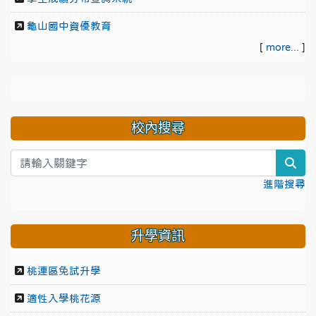
龜山國中資優教育
[
more...
]
校內搜尋
sea
進階搜尋
升學資訊
桃連區免試升學
適性入學桃花源