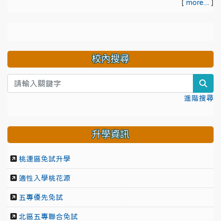
[
more...
]
校內搜尋
sea
進階搜尋
升學資訊
桃連區免試升學
適性入學桃花源
五專優先免試
北區五專聯合免試