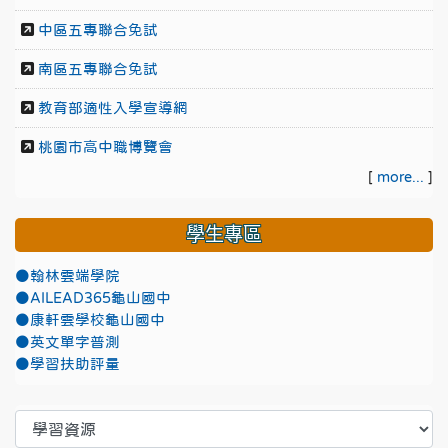
中區五專聯合免試
南區五專聯合免試
教育部適性入學宣導網
桃園市高中職博覽會
[
more...
]
學生專區
●翰林雲端學院
●AILEAD365龜山國中
●康軒雲學校龜山國中
●英文單字普測
●學習扶助評量