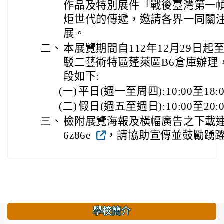
作品及特別展件「戰後臺灣第一
炬世代的傳遞，邀請各界一同關
展。
二、
本展覽期間自112年12月29日起至
駁二藝術特區蓬萊區B6倉庫辦理
段如下:
(一)
平日(週一至周四):10:00至18:0
(二)
假日(週五至週日):10:00至20:0
三、
檢附展覽海報及橫幅廣告之下載連結(網址:h
6z86e
，請協助宣傳並鼓勵踴
學校簡介