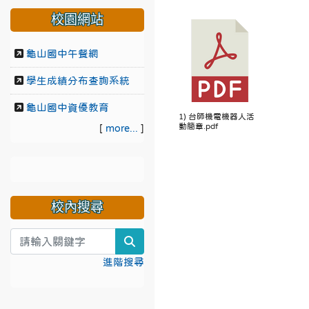
校園網站
龜山國中午餐網
學生成績分布查詢系統
龜山國中資優教育
1) 台師機電機器人活
動簡章.pdf
[
more...
]
校內搜尋
search
進階搜尋