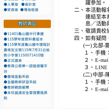
躍參加。
●人事室
●會計室
二、
本活動報
●家長會
●場地租借
連結至本系綱站
息／活動
教師專區
三、
敬請貴校
●11401龜山國中行事曆
四、
如有疑問
●115學年度教科書版本
(一)
北部-
●115學年度龜山國中課程計
畫核定文號115年7月31日桃
１、
手機：0
教小字第1150071410號
２、
E-ma
●正式課表
●教育公務單一認證授權平
３、
LINE
台
(二)
中部-
●雲端差勤系統
１、
手機：0
●全國教師研習系統
●教師網路郵局
２、
E-ma
●本校資通安全管理實施原
則