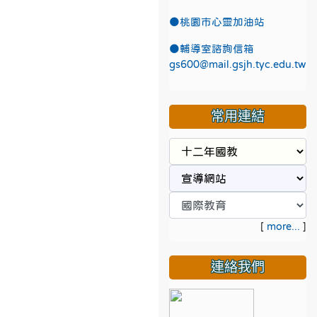
●
桃園市心靈加油站
●
輔導室諮詢信箱
gs600@mail.gsjh.tyc.edu.tw
常用連結
[
more...
]
連絡我們