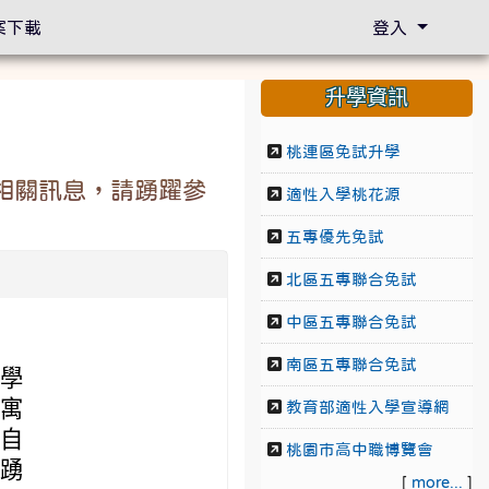
案下載
登入
升學資訊
桃連區免試升學
」相關訊息，請踴躍參
適性入學桃花源
五專優先免試
北區五專聯合免試
中區五專聯合免試
南區五專聯合免試
生學
，寓
教育部適性入學宣導網
加自
桃園市高中職博覽會
學踴
[
more...
]