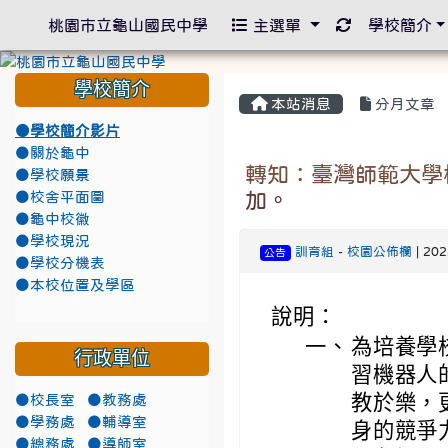
重新取得佈景
桃園市立龜山國民中學
主選單
學校簡介
學校簡介
本站消息
分月文章
●學校簡介影片
●關於龜中
轉知：臺灣師範大學機
●學校願景
加。
●校舍平面圖
●龜中校徽
●學校現況
訓育組
-
校園公佈欄
| 20
公告
●學校分機表
●本校位置及學區
說明：
一、
為培養學
行政單位
習機器人
教於樂，
●校長室
●教務處
●學務處
●輔導室
身的競爭
●總務處
●導師室