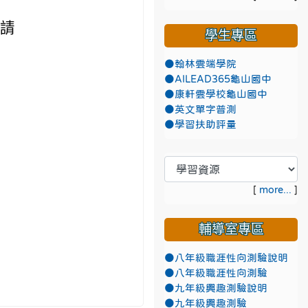
，請
學生專區
消
●翰林雲端學院
●AILEAD365龜山國中
●康軒雲學校龜山國中
●英文單字普測
●學習扶助評量
[
more...
]
輔導室專區
●八年級職涯性向測驗說明
●八年級職涯性向測驗
●九年級興趣測驗說明
●九年級興趣測驗