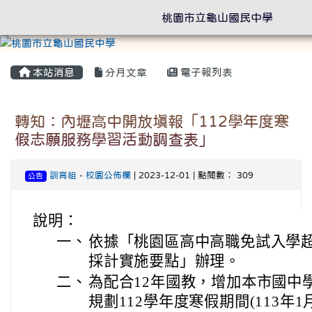
桃園市立龜山國民中學
本站消息
分月文章
電子報列表
轉知：內壢高中開放填報「112學年度寒
假志願服務學習活動調查表」
訓育組
-
校園公佈欄
| 2023-12-01 | 點閱數： 309
公告
說明：
一、
依據「桃園區高中高職免試入學
採計實施要點」辦理。
二、
為配合12年國教，增加本市國中
規劃112學年度寒假期間(113年1