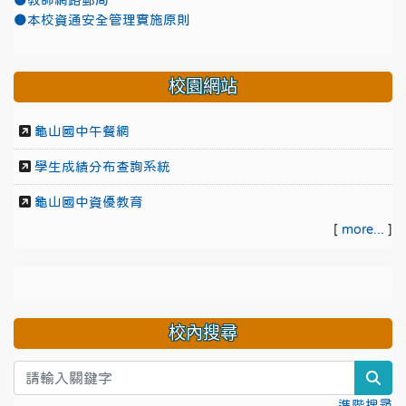
●教師網路郵局
●本校資通安全管理實施原則
校園網站
龜山國中午餐網
學生成績分布查詢系統
龜山國中資優教育
[
more...
]
校內搜尋
sea
進階搜尋