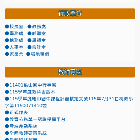
行政單位
●校長室
●教務處
●學務處
●輔導室
●總務處
●導師室
●人事室
●會計室
●家長會
●場地租借
教師專區
●11401龜山國中行事曆
●115學年度教科書版本
●115學年度龜山國中課程計畫核定文號115年7月31日桃教小
字第1150071410號
●正式課表
●教育公務單一認證授權平台
●雲端差勤系統
●全國教師研習系統