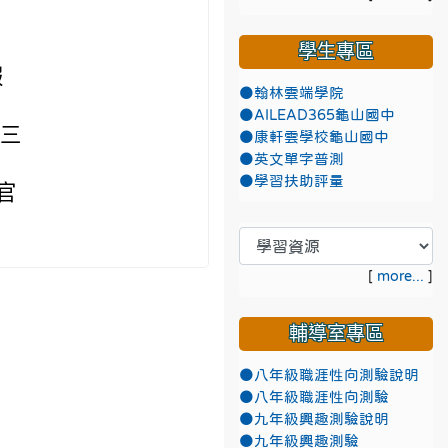
學生專區
報
●翰林雲端學院
●AILEAD365龜山國中
滿三
●康軒雲學校龜山國中
●英文單字普測
●學習扶助評量
官
[
more...
]
輔導室專區
●八年級職涯性向測驗說明
●八年級職涯性向測驗
●九年級興趣測驗說明
●九年級興趣測驗