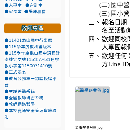
(二)
國中營隊網
●人事室
●會計室
●家長會
●場地租借
(三)
國小營隊網
三、
報名日期：
教師專區
名至活動
四、
歡迎同校
●11401龜山國中行事曆
人享團報
●115學年度教科書版本
●115學年度龜山國中課程計
五、
歡迎任何問
畫核定文號115年7月31日桃
方Line I
教小字第1150071410號
●正式課表
●教育公務單一認證授權平
台
●雲端差勤系統
●全國教師研習系統
●教師網路郵局
●本校資通安全管理實施原
則
1) 醫學冬令營.jpg