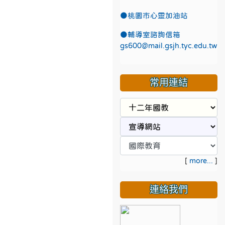
●
桃園市心靈加油站
●
輔導室諮詢信箱
gs600@mail.gsjh.tyc.edu.tw
常用連結
[
more...
]
連絡我們