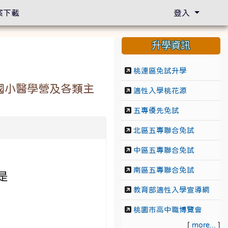
案下載
登入
升學資訊
桃連區免試升學
國小醫學營及各類主
適性入學桃花源
五專優先免試
北區五專聯合免試
中區五專聯合免試
南區五專聯合免試
是
教育部適性入學宣導網
桃園市高中職博覽會
[
more...
]