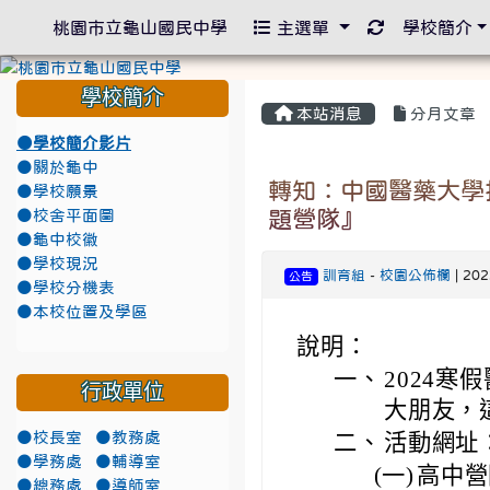
重新取得佈景
桃園市立龜山國民中學
主選單
學校簡介
學校簡介
本站消息
分月文章
●學校簡介影片
●關於龜中
轉知：中國醫藥大學
●學校願景
題營隊』
●校舍平面圖
●龜中校徽
●學校現況
訓育組
-
校園公佈欄
| 20
公告
●學校分機表
●本校位置及學區
說明：
一、
2024
行政單位
大朋友，
●校長室
●教務處
二、
活動網址：htt
●學務處
●輔導室
(一)
高中營隊網
●總務處
●導師室