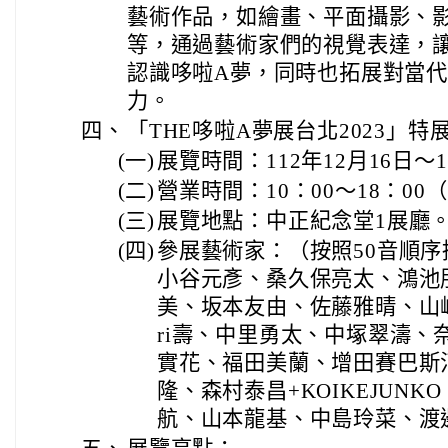
藝術作品，如繪畫、平面攝影、
等，通過藝術家們的視覺表達，
認識哆啦A夢，同時也拓展對當
力。
四、
「THE哆啦A夢展台北2023」
(一)
展覽時間：112年12月16日～1
(二)
營業時間：10：00～18：00
(三)
展覽地點：中正紀念堂1展廳
(四)
參展藝術家：（按照50音順
小谷元彥、桑久保亮太、鴻池
美、坂本友由、佐藤雅晴、山崎詩
ri壽、中里勇太、中塚翠濤、
實花、福田美蘭、增田賽巴斯汀
隆、森村泰昌+KOIKEJUN
航、山本龍基、中島玲菜、渡