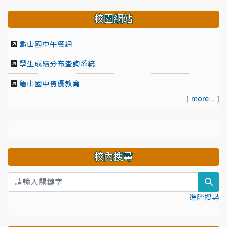
校園網站
龜山國中午餐網
學生成績分布查詢系統
龜山國中資優教育
[
more...
]
校內搜尋
sea
進階搜尋