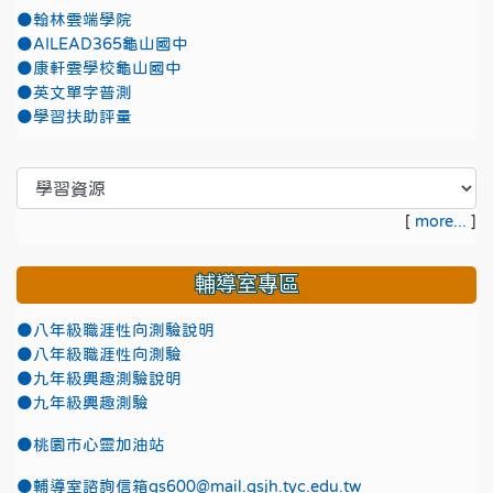
●翰林雲端學院
●AILEAD365龜山國中
●康軒雲學校龜山國中
●英文單字普測
●學習扶助評量
[
more...
]
輔導室專區
●八年級職涯性向測驗說明
●八年級職涯性向測驗
●九年級興趣測驗說明
●九年級興趣測驗
●
桃園市心靈加油站
●
輔導室諮詢信箱gs600@mail.gsjh.tyc.edu.tw