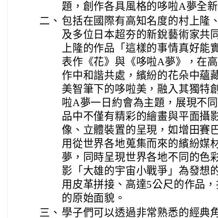
題，創作各具風格的哆啦A夢全
二、
包括在國際有高知名度的村上隆
及多位日本超夯的新銳藝術家共
上隆的作品「這樣的事情真好能
表作《花》與《哆啦A夢》，在高
作中和諧共處，繽紛的花朵中蘊
美智筆下的哆啦美，融入其獨特
啦A夢一日約會為主題，展現不同
品中不僅有精彩的繪畫與平面攝
像、立體裝置的呈現，如增田賽
用從世界各地蒐集而來的繽紛媒
夢，同時呈現世界各地不同的色
影「大雄的宇宙小戰爭」為發想
用皮革拼接、高達5公尺的作品
的原始面貌。
三、
學子們可以透過非常熟悉的經典