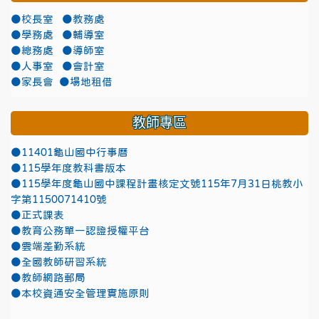
●校長室
●教務處
●學務處
●輔導室
●總務處
●導師室
●人事室
●會計室
●家長會
●場地租借
教師專區
●11401龜山國中行事曆
●115學年度教科書版本
●115學年度龜山國中課程計畫核定文號115年7月31日桃教小
字第1150071410號
●正式課表
●教育公務單一認證授權平台
●雲端差勤系統
●全國教師研習系統
●教師網路郵局
●本校資通安全管理實施原則