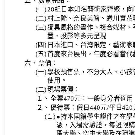
五、
展覽亮點：
(一)
28組日本知名藝術家齊聚，向
(二)
村上隆、奈良美智、蜷川實花
(三)
獨具風格的畫作、複合媒材、
置、投影等多元呈現
(四)
日本進口、台灣限定、藝術家
(五)
首度來台展出，年度必看當代
六、
票價：
(一)
學校預售票，不分大人、小孩皆
使用。
(二)
現場票價：
１、
全票470元：一般身分者適用
２、
優待票：假日440元/平日42
(１)
●持本國籍學生證件之在學
憑，入場需驗證，每證限
區大學、空中大學及在職進