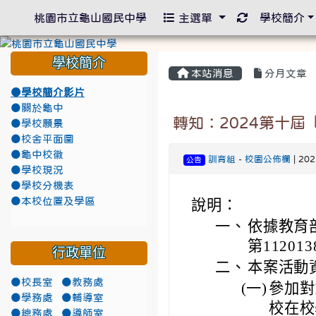
重新取得佈景
桃園市立龜山國民中學
主選單
學校簡介
學校簡介
本站消息
分月文章
●學校簡介影片
●關於龜中
轉知：2024第十屆
●學校願景
●校舍平面圖
●龜中校徽
訓育組
-
校園公佈欄
| 20
公告
●學校現況
●學校分機表
●本校位置及學區
說明：
一、
依據教育
第11201
行政單位
二、
本案活動
●校長室
●教務處
(一)
參加對
●學務處
●輔導室
校在校
●總務處
●導師室