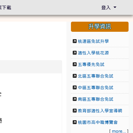
案下載
登入
升學資訊
桃連區免試升學
適性入學桃花源
五專優先免試
北區五專聯合免試
中區五專聯合免試
字
南區五專聯合免試
教育部適性入學宣導網
學
桃園市高中職博覽會
[
more...
]