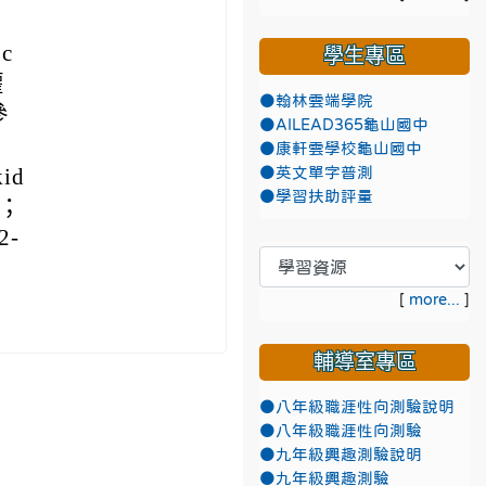
c
學生專區
權
●翰林雲端學院
參
●AILEAD365龜山國中
●康軒雲學校龜山國中
id
●英文單字普測
●學習扶助評量
；
-
[
more...
]
輔導室專區
●八年級職涯性向測驗說明
●八年級職涯性向測驗
●九年級興趣測驗說明
●九年級興趣測驗