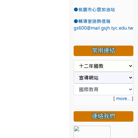
●
桃園市心靈加油站
●
輔導室諮詢信箱
gs600@mail.gsjh.tyc.edu.tw
常用連結
[
more...
]
連絡我們