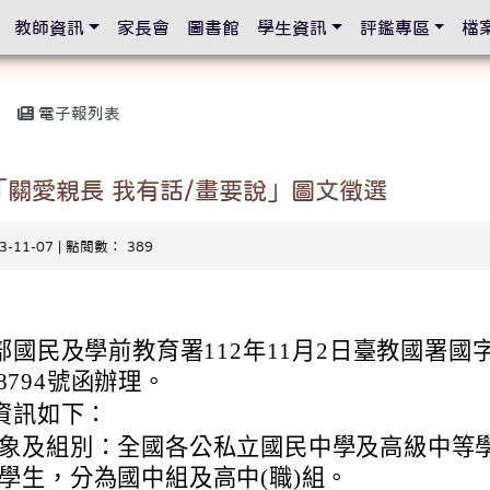
設定
教師資訊
家長會
圖書館
學生資訊
評鑑專區
檔
電子報列表
「關愛親長 我有話/畫要說」圖文徵選
23-11-07 | 點閱數： 389
部國民及學前教育署112年11月2日臺教國署國
38794號函辦理。
資訊如下：
象及組別：全國各公私立國民中學及高級中等
學生，分為國中組及高中(職)組。