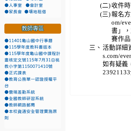
(二)
收件時
●人事室
●會計室
●家長會
●場地租借
(三)
報名方式
om/eve
教師專區
書」，
賽作品
●11401龜山國中行事曆
三、
活動詳細資訊
●115學年度教科書版本
●115學年度龜山國中課程計
s.com/eve
畫核定文號115年7月31日桃
如有疑義
教小字第1150071410號
2392113
●正式課表
●教育公務單一認證授權平
台
●雲端差勤系統
●全國教師研習系統
●教師網路郵局
●本校資通安全管理實施原
則