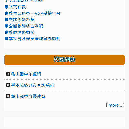
字第1150071410號
●正式課表
●教育公務單一認證授權平台
●雲端差勤系統
●全國教師研習系統
●教師網路郵局
●本校資通安全管理實施原則
校園網站
龜山國中午餐網
學生成績分布查詢系統
龜山國中資優教育
[
more...
]