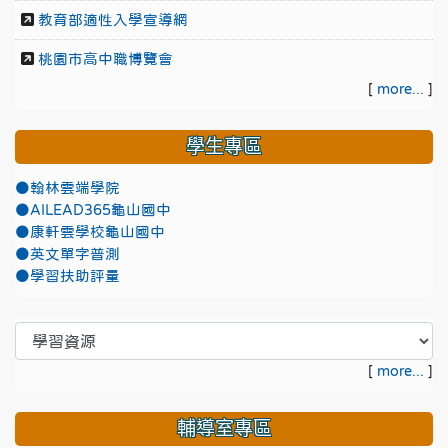
教育部適性入學宣導網
桃園市高中職博覽會
[
more...
]
學生專區
●翰林雲端學院
●AILEAD365龜山國中
●康軒雲學校龜山國中
●英文單字普測
●學習扶助評量
[
more...
]
輔導室專區