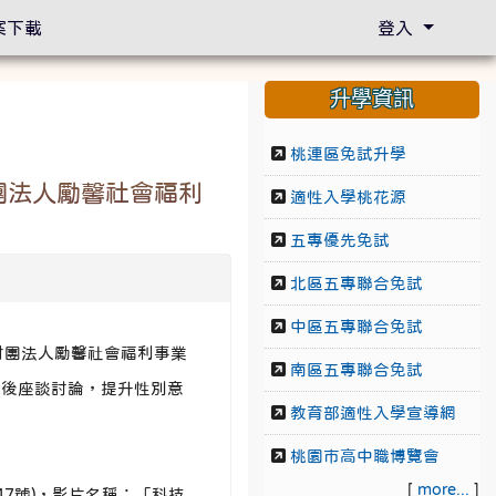
案下載
登入
升學資訊
桃連區免試升學
團法人勵馨社會福利
適性入學桃花源
五專優先免試
北區五專聯合免試
中區五專聯合免試
財團法人勵馨社會福利事業
南區五專聯合免試
映後座談討論，提升性別意
教育部適性入學宣導網
桃園市高中職博覽會
[
more...
]
147號)，影片名稱：「科技