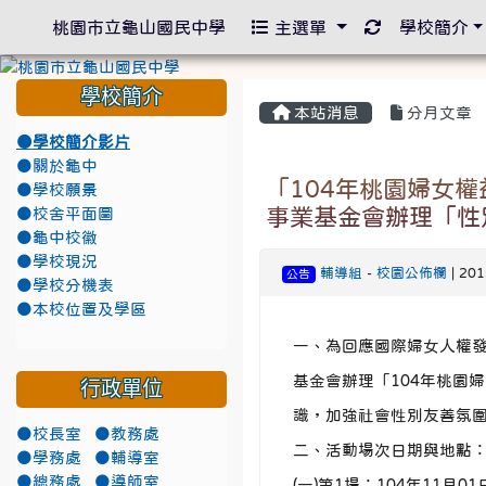
重新取得佈景
桃園市立龜山國民中學
主選單
學校簡介
學校簡介
本站消息
分月文章
●學校簡介影片
●關於龜中
「104年桃園婦女
●學校願景
事業基金會辦理「性
●校舍平面圖
●龜中校徽
●學校現況
輔導組
-
校園公佈欄
| 20
公告
●學校分機表
●本校位置及學區
一、為回應國際婦女人權
基金會辦理「104年桃園
行政單位
識，加強社會性別友善氛
●校長室
●教務處
二、活動場次日期與地點
●學務處
●輔導室
●總務處
●導師室
(一)第1場：104年11月