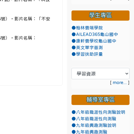
學生專區
16號），影片名稱：「不安
●翰林雲端學院
●AILEAD365龜山國中
16號），影片名稱：
●康軒雲學校龜山國中
●英文單字普測
●學習扶助評量
[
more...
]
輔導室專區
●八年級職涯性向測驗說明
●八年級職涯性向測驗
●九年級興趣測驗說明
●九年級興趣測驗