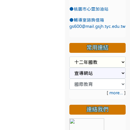
●
桃園市心靈加油站
●
輔導室諮詢信箱
gs600@mail.gsjh.tyc.edu.tw
常用連結
[
more...
]
連絡我們