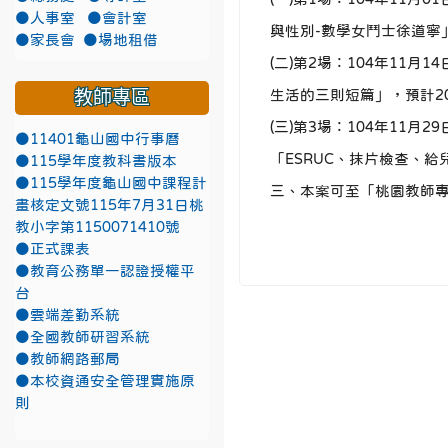
●人事室
●會計室
與性別-數學女鬥士徐道寧
●家長會
●場地租借
(二)第2場：104年11
教師專區
生活的三則短篇」，預計2
(三)第3場：104年11
●11401龜山國中行事曆
「ESRUC、抹片檢查、給
●115學年度教科書版本
●115學年度龜山國中課程計
三、本案可至「桃園教師
畫核定文號115年7月31日桃
教小字第1150071410號
●正式課表
●教育公務單一認證授權平
台
●雲端差勤系統
●全國教師研習系統
●教師網路郵局
●本校資通安全管理實施原
則