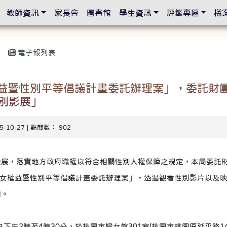
設定
教師資訊
家長會
圖書館
學生資訊
評鑑專區
檔
電子報列表
權益暨性別平等倡議計畫委託辦理案」，委託財
別影展」
15-10-27 | 點閱數： 902
發展，落實地方政府職權以符合相關性別人權保障之規定，本局委託
婦女權益暨性別平等倡議計畫委託辦理案」，透過觀看性別影片以及
圍。
：
01日下午2時至4時30分，於桃園市婦女館301室(桃園市桃園區延平路