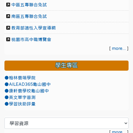
中區五專聯合免試
南區五專聯合免試
教育部適性入學宣導網
桃園市高中職博覽會
[
more...
]
學生專區
●翰林雲端學院
●AILEAD365龜山國中
●康軒雲學校龜山國中
●英文單字普測
●學習扶助評量
[
more...
]