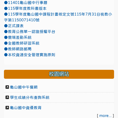
●11401龜山國中行事曆
●115學年度教科書版本
●115學年度龜山國中課程計畫核定文號115年7月31日桃教小
字第1150071410號
●正式課表
●教育公務單一認證授權平台
●雲端差勤系統
●全國教師研習系統
●教師網路郵局
●本校資通安全管理實施原則
校園網站
龜山國中午餐網
學生成績分布查詢系統
龜山國中資優教育
[
more...
]