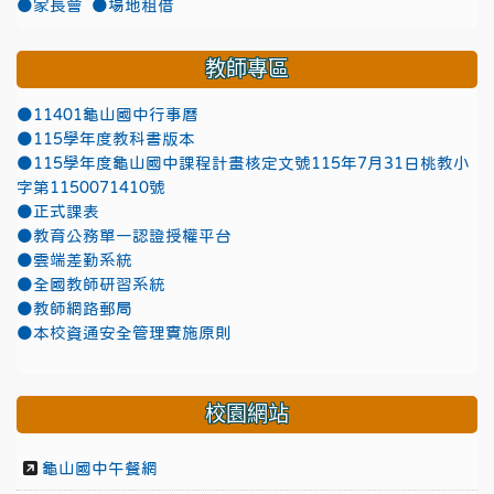
●家長會
●場地租借
教師專區
●11401龜山國中行事曆
●115學年度教科書版本
●115學年度龜山國中課程計畫核定文號115年7月31日桃教小
字第1150071410號
●正式課表
●教育公務單一認證授權平台
●雲端差勤系統
●全國教師研習系統
●教師網路郵局
●本校資通安全管理實施原則
校園網站
龜山國中午餐網