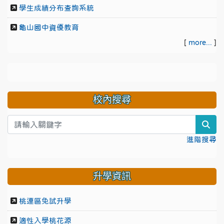
學生成績分布查詢系統
龜山國中資優教育
[
more...
]
校內搜尋
sea
進階搜尋
升學資訊
桃連區免試升學
適性入學桃花源