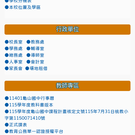
●學校分機表
●本校位置及學區
行政單位
●校長室
●教務處
●學務處
●輔導室
●總務處
●導師室
●人事室
●會計室
●家長會
●場地租借
教師專區
●11401龜山國中行事曆
●115學年度教科書版本
●115學年度龜山國中課程計畫核定文號115年7月31日桃教小
字第1150071410號
●正式課表
●教育公務單一認證授權平台