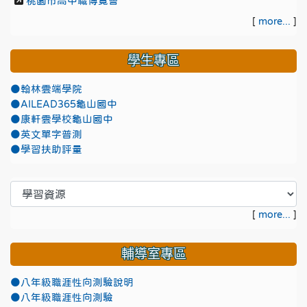
桃園市高中職博覽會
[
more...
]
學生專區
●翰林雲端學院
●AILEAD365龜山國中
●康軒雲學校龜山國中
●英文單字普測
●學習扶助評量
[
more...
]
輔導室專區
●八年級職涯性向測驗說明
●八年級職涯性向測驗