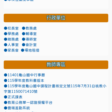
行政單位
●校長室
●教務處
●學務處
●輔導室
●總務處
●導師室
●人事室
●會計室
●家長會
●場地租借
教師專區
●11401龜山國中行事曆
●115學年度教科書版本
●115學年度龜山國中課程計畫核定文號115年7月31日桃教小
字第1150071410號
●正式課表
●教育公務單一認證授權平台
●雲端差勤系統