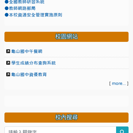
●全國教師研習系統
●教師網路郵局
●本校資通安全管理實施原則
校園網站
龜山國中午餐網
學生成績分布查詢系統
龜山國中資優教育
[
more...
]
校內搜尋
sea