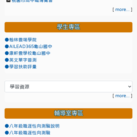
桃園市高中職博覽會
[
more...
]
學生專區
●翰林雲端學院
●AILEAD365龜山國中
●康軒雲學校龜山國中
●英文單字普測
●學習扶助評量
[
more...
]
輔導室專區
●八年級職涯性向測驗說明
●八年級職涯性向測驗