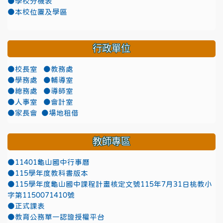
●學校分機表
●本校位置及學區
行政單位
●校長室
●教務處
●學務處
●輔導室
●總務處
●導師室
●人事室
●會計室
●家長會
●場地租借
教師專區
●11401龜山國中行事曆
●115學年度教科書版本
●115學年度龜山國中課程計畫核定文號115年7月31日桃教小
字第1150071410號
●正式課表
●教育公務單一認證授權平台