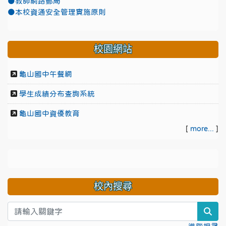
●教師網路郵局
●本校資通安全管理實施原則
校園網站
龜山國中午餐網
學生成績分布查詢系統
龜山國中資優教育
[
more...
]
校內搜尋
sea