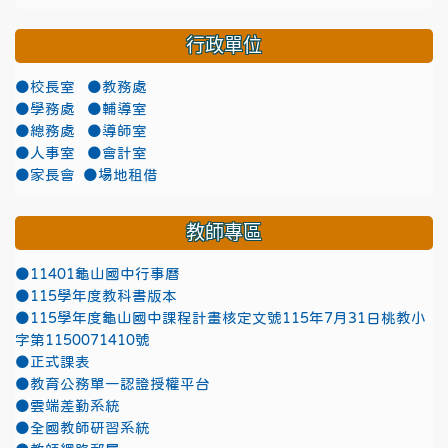
行政單位
●校長室
●教務處
●學務處
●輔導室
●總務處
●導師室
●人事室
●會計室
●家長會
●場地租借
教師專區
●11401龜山國中行事曆
●115學年度教科書版本
●115學年度龜山國中課程計畫核定文號115年7月31日桃教小
字第1150071410號
●正式課表
●教育公務單一認證授權平台
●雲端差勤系統
●全國教師研習系統