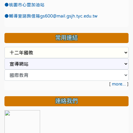
●
桃園市心靈加油站
●
輔導室諮詢信箱gs600@mail.gsjh.tyc.edu.tw
常用連結
[
more...
]
連絡我們