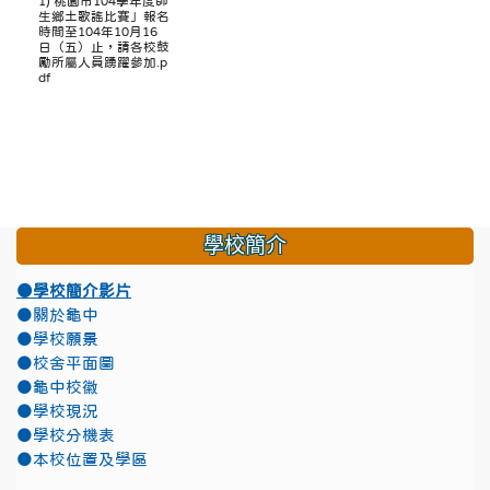
1) 桃園市104學年度師
生鄉土歌謠比賽」報名
時間至104年10月16
日（五）止，請各校鼓
勵所屬人員踴躍參加.p
df
學校簡介
●學校簡介影片
●關於龜中
●學校願景
●校舍平面圖
●龜中校徽
●學校現況
●學校分機表
●本校位置及學區