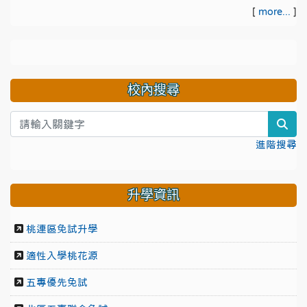
[
more...
]
校內搜尋
sea
進階搜尋
升學資訊
桃連區免試升學
適性入學桃花源
五專優先免試