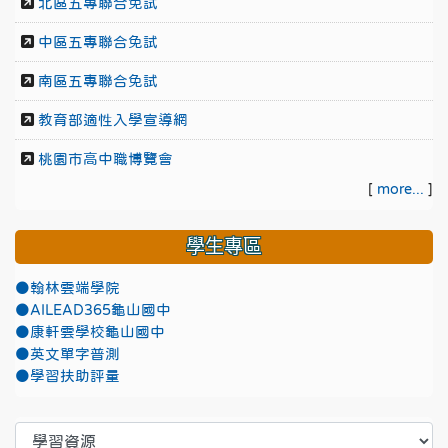
北區五專聯合免試
中區五專聯合免試
南區五專聯合免試
教育部適性入學宣導網
桃園市高中職博覽會
[
more...
]
學生專區
●翰林雲端學院
●AILEAD365龜山國中
●康軒雲學校龜山國中
●英文單字普測
●學習扶助評量