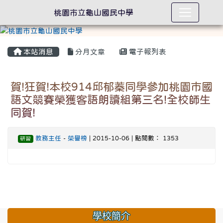
桃園市立龜山國民中學
本站消息
分月文章
電子報列表
賀!狂賀!本校914邱郁蓁同學參加桃園市國
語文競賽榮獲客語朗讀組第三名!全校師生
同賀!
教務主任
-
榮譽榜
| 2015-10-06 | 點閱數： 1353
研習
學校簡介