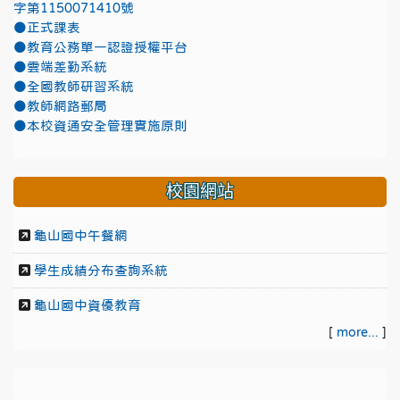
字第1150071410號
●正式課表
●教育公務單一認證授權平台
●雲端差勤系統
●全國教師研習系統
●教師網路郵局
●本校資通安全管理實施原則
校園網站
龜山國中午餐網
學生成績分布查詢系統
龜山國中資優教育
[
more...
]