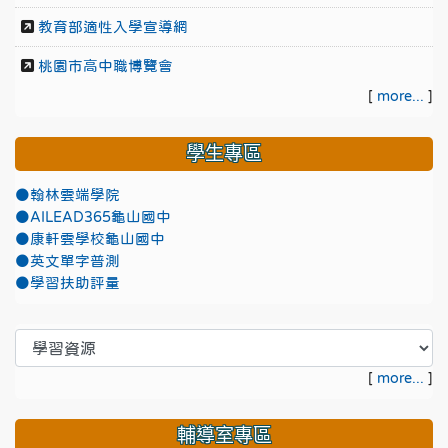
教育部適性入學宣導網
桃園市高中職博覽會
[
more...
]
學生專區
●翰林雲端學院
●AILEAD365龜山國中
●康軒雲學校龜山國中
●英文單字普測
●學習扶助評量
[
more...
]
輔導室專區