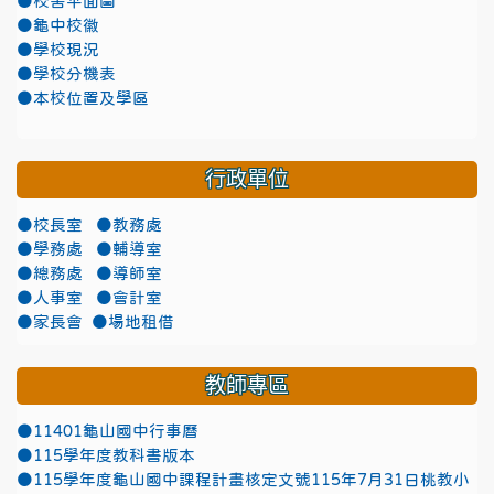
●校舍平面圖
●龜中校徽
●學校現況
●學校分機表
●本校位置及學區
行政單位
●校長室
●教務處
●學務處
●輔導室
●總務處
●導師室
●人事室
●會計室
●家長會
●場地租借
教師專區
●11401龜山國中行事曆
●115學年度教科書版本
●115學年度龜山國中課程計畫核定文號115年7月31日桃教小