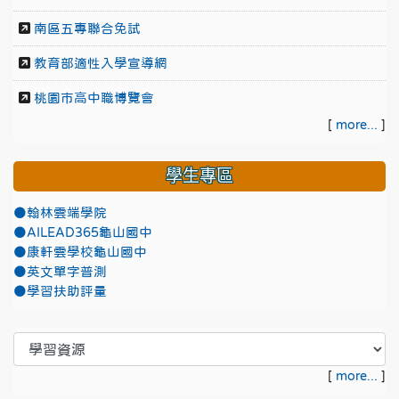
南區五專聯合免試
教育部適性入學宣導網
桃園市高中職博覽會
[
more...
]
學生專區
●翰林雲端學院
●AILEAD365龜山國中
●康軒雲學校龜山國中
●英文單字普測
●學習扶助評量
[
more...
]