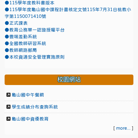
●115學年度教科書版本
●115學年度龜山國中課程計畫核定文號115年7月31日桃教小
字第1150071410號
●正式課表
●教育公務單一認證授權平台
●雲端差勤系統
●全國教師研習系統
●教師網路郵局
●本校資通安全管理實施原則
校園網站
龜山國中午餐網
學生成績分布查詢系統
龜山國中資優教育
[
more...
]