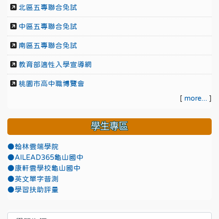
北區五專聯合免試
中區五專聯合免試
南區五專聯合免試
教育部適性入學宣導網
桃園市高中職博覽會
[
more...
]
學生專區
●翰林雲端學院
●AILEAD365龜山國中
●康軒雲學校龜山國中
●英文單字普測
●學習扶助評量