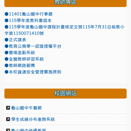
教師專區
●11401龜山國中行事曆
●115學年度教科書版本
●115學年度龜山國中課程計畫核定文號115年7月31日桃教小
字第1150071410號
●正式課表
●教育公務單一認證授權平台
●雲端差勤系統
●全國教師研習系統
●教師網路郵局
●本校資通安全管理實施原則
校園網站
龜山國中午餐網
學生成績分布查詢系統
龜山國中資優教育