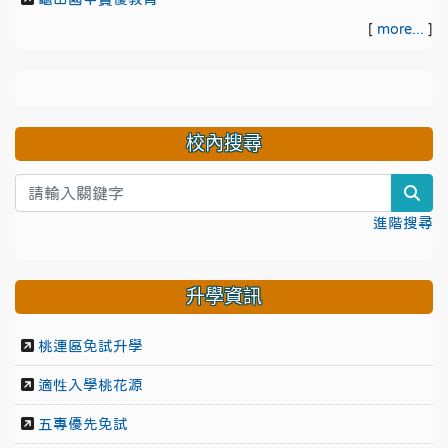
[
more...
]
校內搜尋
sea
進階搜尋
升學資訊
桃連區免試升學
適性入學桃花源
五專優先免試