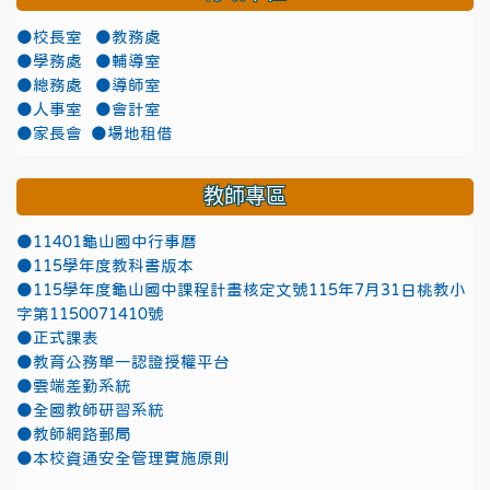
●校長室
●教務處
●學務處
●輔導室
●總務處
●導師室
●人事室
●會計室
●家長會
●場地租借
教師專區
●11401龜山國中行事曆
●115學年度教科書版本
●115學年度龜山國中課程計畫核定文號115年7月31日桃教小
字第1150071410號
●正式課表
●教育公務單一認證授權平台
●雲端差勤系統
●全國教師研習系統
●教師網路郵局
●本校資通安全管理實施原則