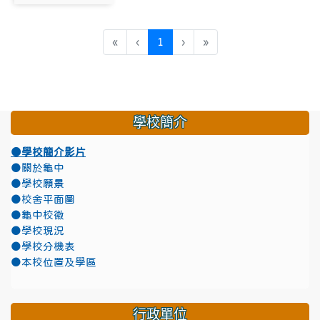
photo:2220
(目前頁次)
«
‹
1
›
»
學校簡介
●學校簡介影片
●關於龜中
●學校願景
●校舍平面圖
●龜中校徽
●學校現況
●學校分機表
●本校位置及學區
行政單位