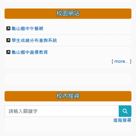
校園網站
龜山國中午餐網
學生成績分布查詢系統
龜山國中資優教育
[
more...
]
校內搜尋
sea
進階搜尋